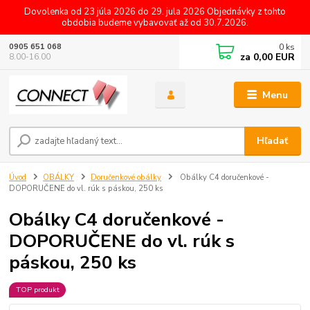
Dovolenka od 23 júla 2026 do 29. jula 2026 Objednávky z tohto
obdobia budeme vybavovať až od 30.7.2026.
0
ks
0905 651 068
za
0,00 EUR
8.00-16.00
Menu
Hľadať
Úvod
OBÁLKY
Doručenkové obálky
Obálky C4 doručenkové -
DOPORUČENE do vl. rúk s páskou, 250 ks
Obálky C4 doručenkové -
DOPORUČENE do vl. rúk s
páskou, 250 ks
TOP produkt