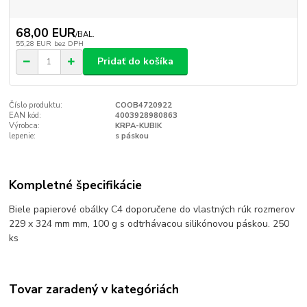
68,00 EUR
/
BAL.
55,28 EUR
bez DPH
Pridať do košíka
Číslo produktu:
COOB4720922
EAN kód:
4003928980863
Výrobca:
KRPA-KUBIK
lepenie:
s páskou
Kompletné špecifikácie
Biele papierové obálky C4 doporučene do vlastných rúk rozmerov
229 x 324 mm mm, 100 g s odtrhávacou silikónovou páskou. 250
ks
Tovar zaradený v kategóriách