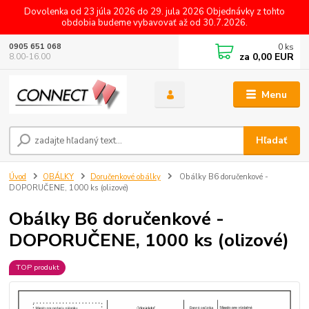
Dovolenka od 23 júla 2026 do 29. jula 2026 Objednávky z tohto
obdobia budeme vybavovať až od 30.7.2026.
0
ks
0905 651 068
za
0,00 EUR
8.00-16.00
Menu
Hľadať
Úvod
OBÁLKY
Doručenkové obálky
Obálky B6 doručenkové -
DOPORUČENE, 1000 ks (olizové)
Obálky B6 doručenkové -
DOPORUČENE, 1000 ks (olizové)
TOP produkt