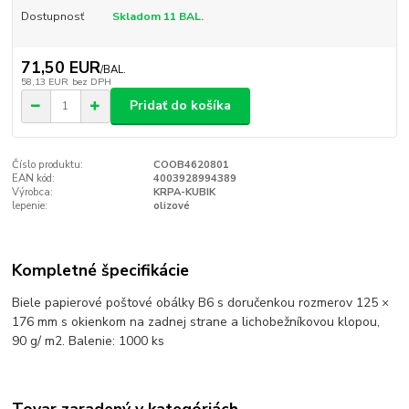
Dostupnosť
Skladom 11 BAL.
71,50 EUR
/
BAL.
58,13 EUR
bez DPH
Pridať do košíka
Číslo produktu:
COOB4620801
EAN kód:
4003928994389
Výrobca:
KRPA-KUBIK
lepenie:
olizové
Kompletné špecifikácie
Biele papierové poštové obálky B6 s doručenkou rozmerov 125 ×
176 mm s okienkom na zadnej strane a lichobežníkovou klopou,
90 g/ m2. Balenie: 1000 ks
Tovar zaradený v kategóriách