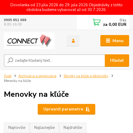
Dovolenka od 23 júla 2026 do 29. jula 2026 Objednávky z tohto
obdobia budeme vybavovať až od 30.7.2026.
0
ks
0905 651 068
za
0,00 EUR
8.00-16.00
Menu
Hľadať
Úvod
Archivácia a organizácia
Skrinky na kľúče a lekárničky
Menovky na kľúče
Menovky na kľúče
Upresniť parametre
Najnovšie
Najlacnejšie
Najdrahšie