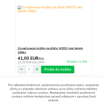
Označovacie krúžky na kľúče WEDO mix farieb
200ks
41,00 EUR
/
BAL.
Skladom 11 BAL.
33,33 EUR
bez DPH
Pridať do košíka
strana
z 1
Pre základnú funkčnosť, spríjemnenie používania webu, analytické
účely a v prípade udelenia súhlasu aj na účely cielenia reklamy
využívame súbory cookies. Nastavenie vlastných preferencií
cookies môžete kedykoľvek upraviť odkazom v spodnej časti
stránok.