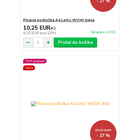
- 27 %
Písacia podložka A4 Leitz WOW biela
10,25 EUR
/
KS
Skladom 14 KS
8,33 EUR
bez DPH
Pridať do košíka
TOP produkt
Akcia
13,99 EUR
- 27 %