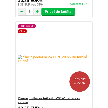
10,25 EUR
/
KS
Skladom 11 KS
8,33 EUR
bez DPH
Pridať do košíka
TOP produkt
Akcia
13,99 EUR
- 27 %
Písacia podložka A4 Leitz WOW metalická
zelená