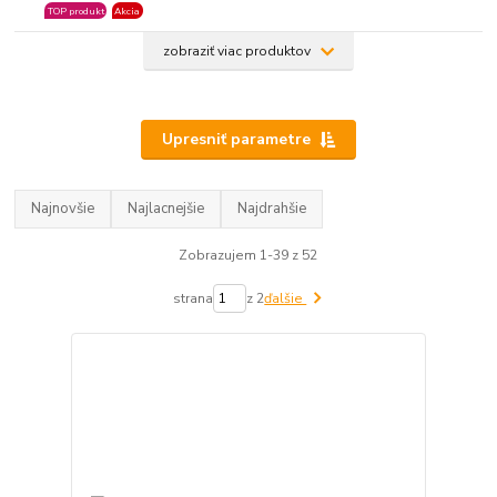
TOP produkt
Akcia
zobraziť viac produktov
Upresniť parametre
Najnovšie
Najlacnejšie
Najdrahšie
Zobrazujem 1-39 z 52
strana
z 2
ďalšie