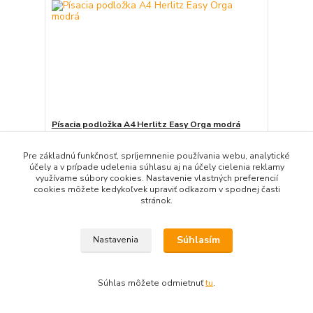
Písacia podložka A4 Herlitz Easy Orga modrá
9,50 EUR
/
KS
Skladom 6 KS
7,72 EUR
bez DPH
Pre základnú funkčnosť, spríjemnenie používania webu, analytické
účely a v prípade udelenia súhlasu aj na účely cielenia reklamy
Pridať do košíka
využívame súbory cookies. Nastavenie vlastných preferencií
cookies môžete kedykoľvek upraviť odkazom v spodnej časti
stránok.
Súhlasím
Nastavenia
Súhlas môžete odmietnuť
tu
.