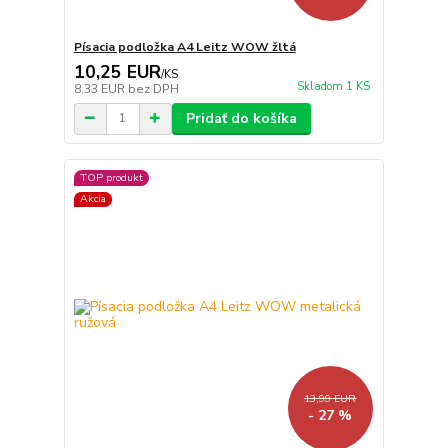
Písacia podložka A4 Leitz WOW žltá
10,25 EUR
/
KS
Skladom 1 KS
8,33 EUR
bez DPH
Pridať do košíka
TOP produkt
Akcia
13,99 EUR
- 27 %