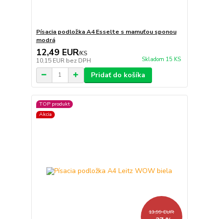
Písacia podložka A4 Esselte s mamuťou sponou
modrá
12,49 EUR
/
KS
Skladom 15 KS
10,15 EUR
bez DPH
Pridať do košíka
TOP produkt
Akcia
13,99 EUR