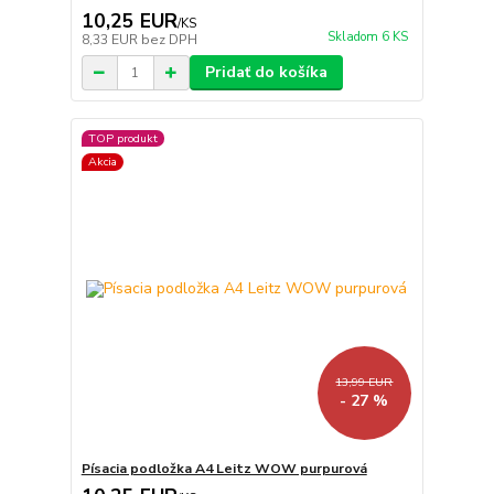
10,25 EUR
/
KS
Skladom 6 KS
8,33 EUR
bez DPH
Pridať do košíka
TOP produkt
Akcia
13,99 EUR
- 27 %
Písacia podložka A4 Leitz WOW purpurová