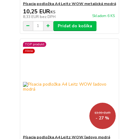
Písacia podložka A4 Leitz WOW metalická modrá
10,25 EUR
/
KS
Skladom 6 KS
8,33 EUR
bez DPH
Pridať do košíka
TOP produkt
Akcia
13,99 EUR
- 27 %
Písacia podložka A4 Leitz WOW ľadovo modrá