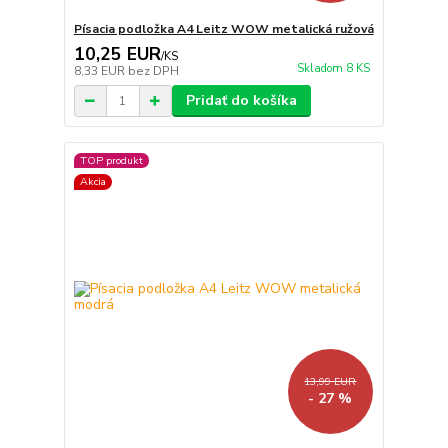
Písacia podložka A4 Leitz WOW metalická ružová
10,25 EUR
/
KS
Skladom 8 KS
8,33 EUR
bez DPH
Pridať do košíka
TOP produkt
Akcia
13,99 EUR
- 27 %