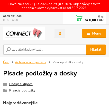
Dovolenka od 23 júla 2026 do 29. jula 2026 Objednávky z tohto
obdobia budeme vybavovať až od 30.7.2026.
0
ks
0905 651 068
za
0,00 EUR
8.00-16.00
Menu
Hľadať
Úvod
Archivácia a organizácia
Písacie podložky a dosky
Písacie podložky a dosky
Dosky s klipom
Písacie podložky
Najpredávanejšie