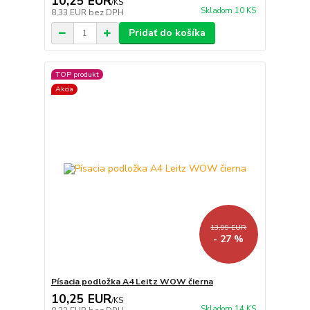
10,25 EUR
/
KS
Skladom 10 KS
8,33 EUR
bez DPH
Pridať do košíka
TOP produkt
Akcia
13,99 EUR
- 27 %
Písacia podložka A4 Leitz WOW čierna
10,25 EUR
/
KS
Skladom 14 KS