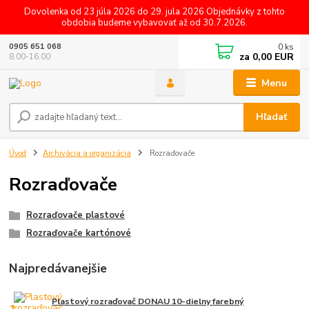
Dovolenka od 23 júla 2026 do 29. jula 2026 Objednávky z tohto
obdobia budeme vybavovať až od 30.7.2026.
0
ks
0905 651 068
za
0,00 EUR
8.00-16.00
Menu
Hľadať
Úvod
Archivácia a organizácia
Rozraďovače
Rozraďovače
Rozraďovače plastové
Rozraďovače kartónové
Najpredávanejšie
Plastový rozraďovač DONAU 10-dielny farebný
1.