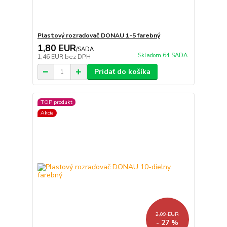
Plastový rozraďovač DONAU 1-5 farebný
1,80 EUR
/
SADA
Skladom 64 SADA
1,46 EUR
bez DPH
Pridať do košíka
TOP produkt
Akcia
2,09 EUR
- 27 %