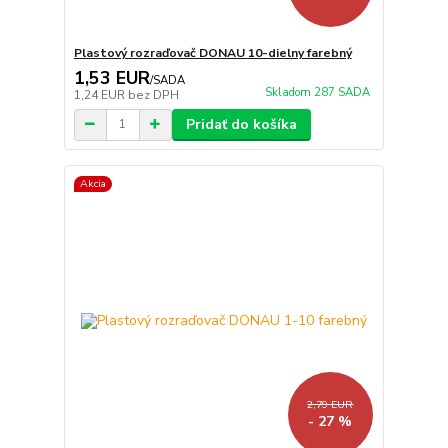
Plastový rozraďovač DONAU 10-dielny farebný
1,53 EUR
/
SADA
Skladom 287 SADA
1,24 EUR
bez DPH
Pridať do košíka
Akcia
2,79 EUR
- 27 %