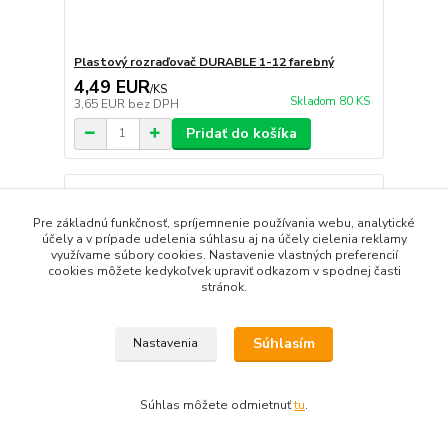
Plastový rozraďovač DURABLE 1-12 farebný
4,49 EUR
/
KS
Skladom 80 KS
3,65 EUR
bez DPH
Pridať do košíka
Pre základnú funkčnosť, spríjemnenie používania webu, analytické
účely a v prípade udelenia súhlasu aj na účely cielenia reklamy
využívame súbory cookies. Nastavenie vlastných preferencií
cookies môžete kedykoľvek upraviť odkazom v spodnej časti
stránok.
Súhlasím
Nastavenia
Súhlas môžete odmietnuť
tu
.