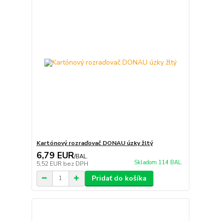
Kartónový rozraďovač DONAU úzky žltý
6,79 EUR
/
BAL.
Skladom 114 BAL.
5,52 EUR
bez DPH
Pridať do košíka