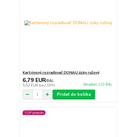
Kartónový rozraďovač DONAU úzky ružový
6,79 EUR
/
BAL.
Skladom 133 BAL.
5,52 EUR
bez DPH
Pridať do košíka
TOP produkt