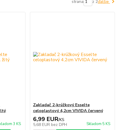
strana
z 2
ďalšie
e
Zakladač 2-krúžkový Esselte
ltý
celoplastový 4,2cm VIVIDA červený
6,99 EUR
/
KS
kladom 3 KS
Skladom 5 KS
5,68 EUR
bez DPH