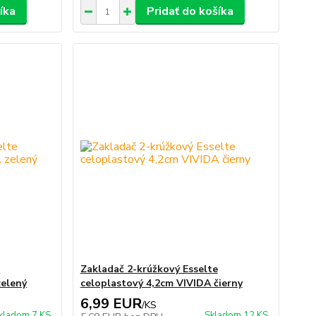
íka
Pridať do košíka
e
Zakladač 2-krúžkový Esselte
zelený
celoplastový 4,2cm VIVIDA čierny
6,99 EUR
/
KS
kladom 7 KS
Skladom 12 KS