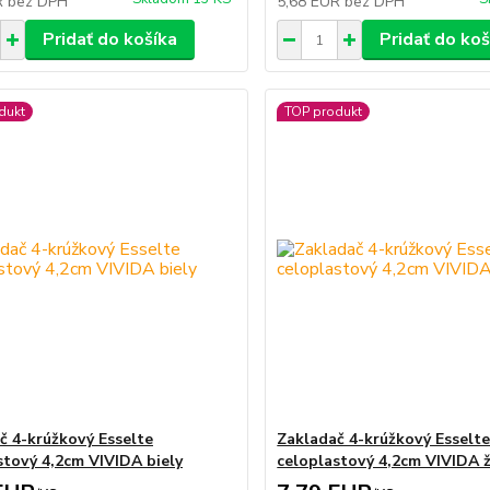
R
bez DPH
5,68 EUR
bez DPH
Pridať do košíka
Pridať do koš
dukt
TOP produkt
č 4-krúžkový Esselte
Zakladač 4-krúžkový Esselt
stový 4,2cm VIVIDA biely
celoplastový 4,2cm VIVIDA ž