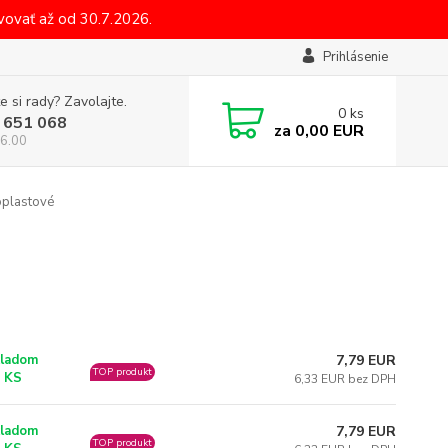
ovať až od 30.7.2026.
Prihlásenie
e si rady? Zavolajte.
0
ks
 651 068
za
0,00 EUR
6.00
oplastové
7,79 EUR
ladom
TOP produkt
 KS
6,33 EUR bez DPH
7,79 EUR
ladom
TOP produkt