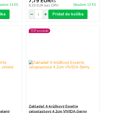
7,79 EUR
/
KS
ladom 14 KS
Skladom 13 KS
6,33 EUR
bez DPH
íka
Pridať do košíka
TOP produkt
e
Zakladač 4-krúžkový Esselte
zelený
celoplastový 4,2cm VIVIDA čierny