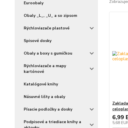
Zobrazuje
Euroobaly
Obaly _L_, _U_ a so zipsom
Rýchloviazače plastové
Spisové dosky
Obaly a boxy s gumičkou
Rýchloviazače a mapy
kartónové
Katalógové knihy
Násuvné lišty a obaly
Zaklada
celopla
Písacie podložky a dosky
6,99 
Podpisové a triediace knihy a
5,68 EU
aktovky