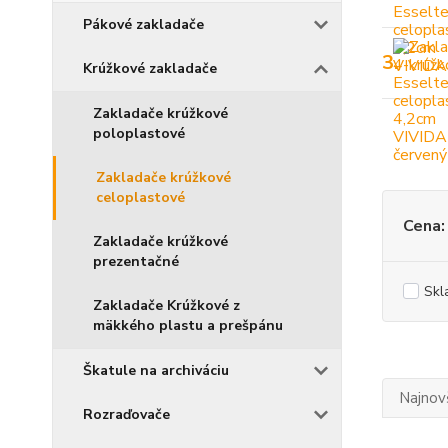
Pákové zakladače
3.
Krúžkové zakladače
Zakladače krúžkové
poloplastové
Zakladače krúžkové
celoplastové
Cena:
Zakladače krúžkové
prezentačné
Skl
Zakladače Krúžkové z
mäkkého plastu a prešpánu
Škatule na archiváciu
Najnov
Rozraďovače