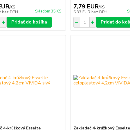
EUR
7,79 EUR
/
KS
/
KS
Skladom 35 KS
S
R
bez DPH
6,33 EUR
bez DPH
Pridať do košíka
Pridať do koš
č 4-krúžkový Esselte
Zakladač 4-krúžkový Esselt