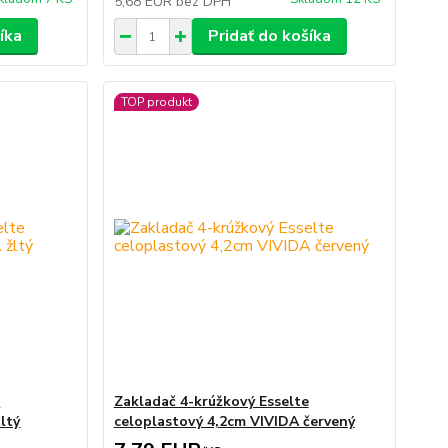
5,68 EUR
bez DPH
íka
Pridať do košíka
TOP produkt
e
Zakladač 4-krúžkový Esselte
ltý
celoplastový 4,2cm VIVIDA červený