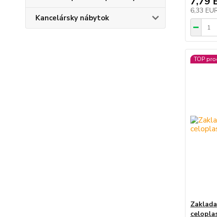
7,79 
6,33 EU
Kancelársky nábytok
TOP pro
Zaklada
celopla