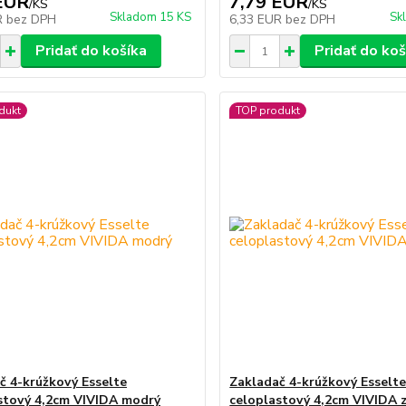
EUR
7,79 EUR
/
KS
/
KS
Skladom 15 KS
Sk
R
bez DPH
6,33 EUR
bez DPH
Pridať do košíka
Pridať do koš
dukt
TOP produkt
č 4-krúžkový Esselte
Zakladač 4-krúžkový Esselt
stový 4,2cm VIVIDA modrý
celoplastový 4,2cm VIVIDA 