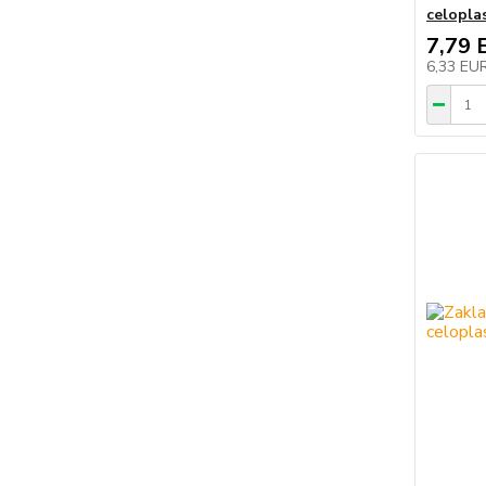
celopla
7,79 
6,33 EU