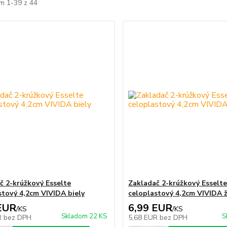
m 1-39 z 44
č 2-krúžkový Esselte
Zakladač 2-krúžkový Esselt
stový 4,2cm VIVIDA biely
celoplastový 4,2cm VIVIDA ž
EUR
6,99 EUR
/
KS
/
KS
Skladom 22 KS
S
R
bez DPH
5,68 EUR
bez DPH