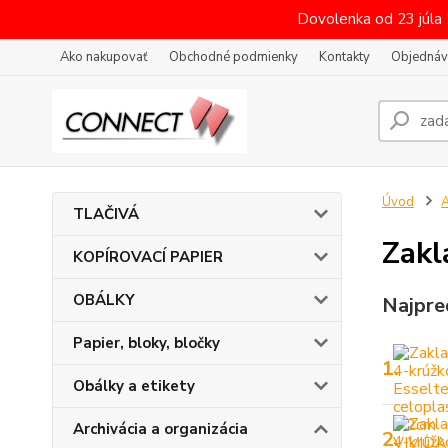
Dovolenka od 23 júla
Ako nakupovať
Obchodné podmienky
Kontakty
Objednáv
Úvod
A
TLAČIVÁ
Zakl
KOPÍROVACÍ PAPIER
OBÁLKY
Najpre
Papier, bloky, bločky
1.
Obálky a etikety
Archivácia a organizácia
2.