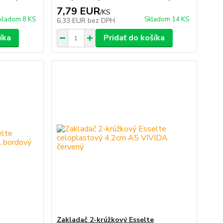
7,79 EUR
/
KS
kladom 8 KS
Skladom 14 KS
6,33 EUR
bez DPH
íka
Pridať do košíka
e
Zakladač 2-krúžkový Esselte