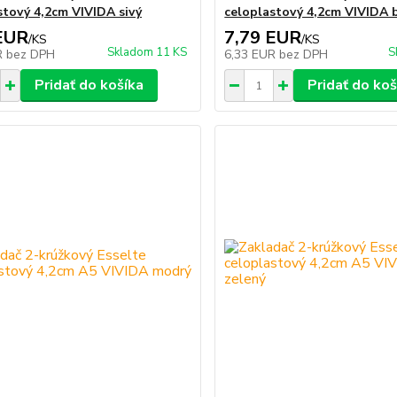
stový 4,2cm VIVIDA sivý
celoplastový 4,2cm VIVIDA 
EUR
7,79 EUR
/
KS
/
KS
Skladom 11 KS
S
R
bez DPH
6,33 EUR
bez DPH
Pridať do košíka
Pridať do koš