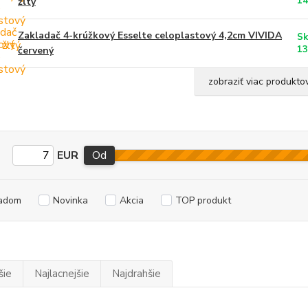
14
žltý
Zakladač 4-krúžkový Esselte celoplastový 4,2cm VIVIDA
Sk
13
červený
zobraziť viac produkto
EUR
Od
adom
Novinka
Akcia
TOP produkt
šie
Najlacnejšie
Najdrahšie