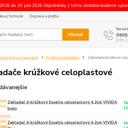
 2026 do 29. jula 2026 Objednávky z tohto obdobia budeme vybav
kový formulár
Doprava a platba
Neviet
Hľadať
0905
8.00-1
rchivácia a organizácia
Krúžkové zakladače
Zakladače krúžkové cel
adače krúžkové celoplastové
dávanejšie
Zakladač 4-krúžkový Esselte celoplastový 4,2cm VIVIDA
Sk
15
biely
Zakladač 4-krúžkový Esselte celoplastový 4,2cm VIVIDA
Sk