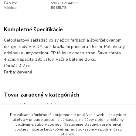
EAN kód:
5902812144598
Výrobca:
ESSELTE
Kompletné špecifikácie
Celoplastový zakladač vo sviežich farbách a štvorčekovanom
dizajne rady VIVIDA so 4 krúžkami priemeru 25 mm. Potiahnutý
odolnou a umývateľnou PP fóliou z oboch strán. Šírka chrbta
4,2cm, kapacita 190 listov. Väčšie balenie 25 ks.
Chrbát: 4,2 cm
Farba: červená
Tovar zaradený v kategóriách
Archivácia a organizácia
Krúžkové zakladače
Pre základnú funkčnosť, spríjemnenie používania webu, analytické
účely a v prípade udelenia súhlasu aj na účely cielenia reklamy
Zakladače krúžkové celoplastové
využívame súbory cookies. Nastavenie vlastných preferencií
cookies môžete kedykoľvek upraviť odkazom v spodnej časti
stránok.