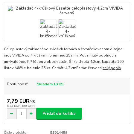
Celoplastový zakladač vo sviežich farbách a štvorčekovanom dizajne
rady VIVIDA so 4 krúžkami priemeru 25 mm. Potiahnutý odolnou a
umývateľnou PP fóliou z oboch strán. Šírka chrbta 4,2cm, kapacita 190
listov. Väčšie balenie 25 ks. Chrbát: 4,2 cmFarba: červená
celý popis
Dostupnosť
Skladom 13 KS
7,79 EUR
/
KS
6,33 EUR
bez DPH
Pridať do košíka
Číslo produktu:
ES014459