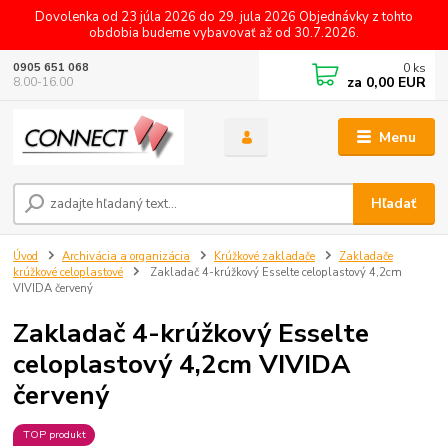
Dovolenka od 23 júla 2026 do 29. jula 2026 Objednávky z tohto
obdobia budeme vybavovať až od 30.7.2026.
0
ks
0905 651 068
za
0,00 EUR
8.00-16.00
Menu
Hľadať
Úvod
Archivácia a organizácia
Krúžkové zakladače
Zakladače
krúžkové celoplastové
Zakladač 4-krúžkový Esselte celoplastový 4,2cm
VIVIDA červený
Zakladač 4-krúžkový Esselte
celoplastový 4,2cm VIVIDA
červený
TOP produkt