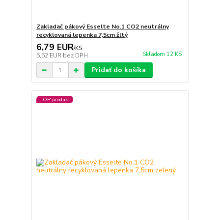
Zakladač pákový Esselte No.1 CO2 neutrálny
recyklovaná lepenka 7,5cm žltý
6,79 EUR
/
KS
Skladom 12 KS
5,52 EUR
bez DPH
Pridať do košíka
TOP produkt