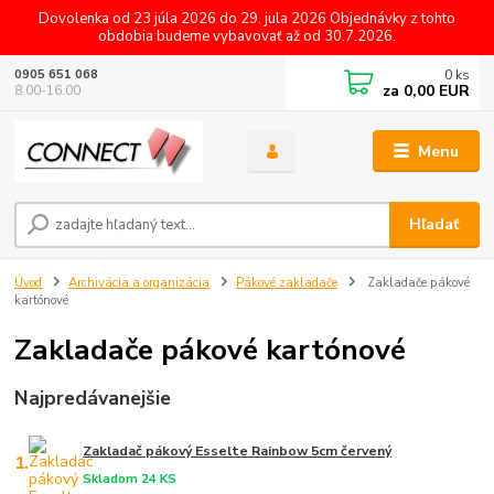
Dovolenka od 23 júla 2026 do 29. jula 2026 Objednávky z tohto
obdobia budeme vybavovať až od 30.7.2026.
0
ks
0905 651 068
za
0,00 EUR
8.00-16.00
Menu
Hľadať
Úvod
Archivácia a organizácia
Pákové zakladače
Zakladače pákové
kartónové
Zakladače pákové kartónové
Najpredávanejšie
Zakladač pákový Esselte Rainbow 5cm červený
1.
Skladom 24 KS