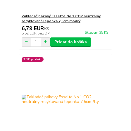
Zakladač pákový Esselte No.1 CO2 neutrálny
recyklovaná lepenka 7,5cm modrý
6,79 EUR
/
KS
Skladom 35 KS
5,52 EUR
bez DPH
Pridať do košíka
TOP produkt