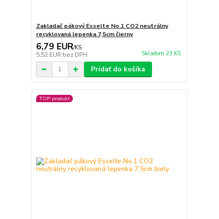
Zakladač pákový Esselte No.1 CO2 neutrálny
recyklovaná lepenka 7,5cm čierny
6,79 EUR
/
KS
Skladom 23 KS
5,52 EUR
bez DPH
Pridať do košíka
TOP produkt