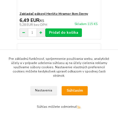
Zakladač pákový Herlitz Mramor 8cm čierny
6,49 EUR
/
KS
Skladom 115 KS
5,28 EUR
bez DPH
Pridať do košíka
Pre základnú funkčnosť, spríjemnenie používania webu, analytické
účely a v prípade udelenia súhlasu aj na účely cielenia reklamy
využívame súbory cookies. Nastavenie vlastných preferencií
cookies môžete kedykoľvek upraviť odkazom v spodnej časti
stránok.
Súhlasím
Nastavenia
Súhlas môžete odmietnuť
tu
.