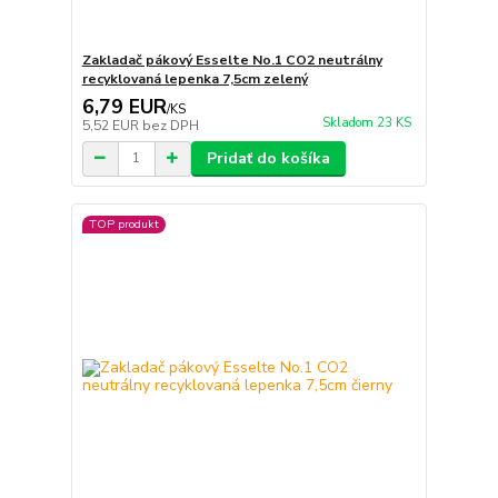
Zakladač pákový Esselte No.1 CO2 neutrálny
recyklovaná lepenka 7,5cm zelený
6,79 EUR
/
KS
Skladom 23 KS
5,52 EUR
bez DPH
Pridať do košíka
TOP produkt