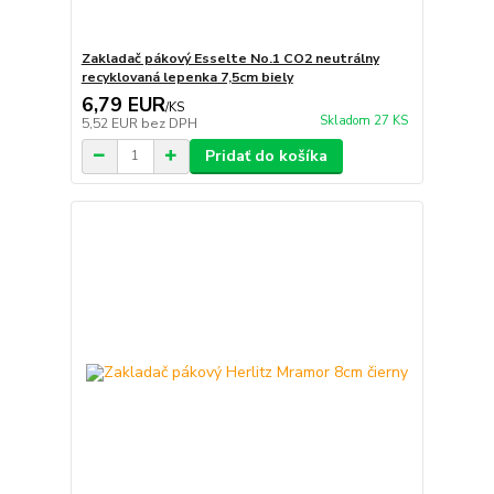
Zakladač pákový Esselte No.1 CO2 neutrálny
recyklovaná lepenka 7,5cm biely
6,79 EUR
/
KS
Skladom 27 KS
5,52 EUR
bez DPH
Pridať do košíka