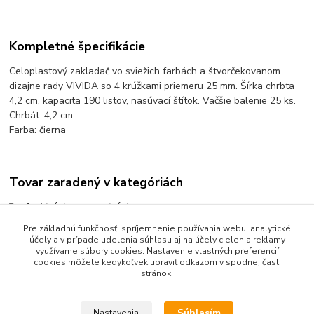
Kompletné špecifikácie
Celoplastový zakladač vo sviežich farbách a štvorčekovanom
dizajne rady VIVIDA so 4 krúžkami priemeru 25 mm. Šírka chrbta
4,2 cm, kapacita 190 listov, nasúvací štítok. Väčšie balenie 25 ks.
Chrbát: 4,2 cm
Farba: čierna
Tovar zaradený v kategóriách
Archivácia a organizácia
Krúžkové zakladače
Pre základnú funkčnosť, spríjemnenie používania webu, analytické
účely a v prípade udelenia súhlasu aj na účely cielenia reklamy
Zakladače krúžkové celoplastové
využívame súbory cookies. Nastavenie vlastných preferencií
cookies môžete kedykoľvek upraviť odkazom v spodnej časti
stránok.
Súhlasím
Nastavenia