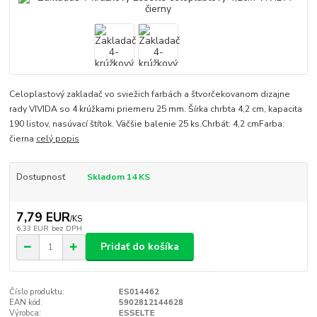
Celoplastový zakladač vo sviežich farbách a štvorčekovanom dizajne
rady VIVIDA so 4 krúžkami priemeru 25 mm. Šírka chrbta 4,2 cm, kapacita
190 listov, nasúvací štítok. Väčšie balenie 25 ks.Chrbát: 4,2 cmFarba:
čierna
celý popis
Dostupnosť
Skladom 14 KS
7,79 EUR
/
KS
6,33 EUR
bez DPH
Pridať do košíka
Číslo produktu:
ES014462
EAN kód:
5902812144628
Výrobca:
ESSELTE