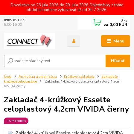
Dovolenka od 23 júla 2026 do 29. jula 2026 Objednávky z tohto
obdobia budeme vybavovať až od 30.7.2026.
0
ks
0905 651 068
za
0,00 EUR
8.00-16.00
Menu
Hľadať
Úvod
Archivácia a organizácia
Krúžkové zakladače
Zakladače
krúžkové celoplastové
Zakladač 4-krúžkový Esselte celoplastový 4,2cm
VIVIDA čierny
Zakladač 4-krúžkový Esselte
celoplastový 4,2cm VIVIDA čierny
TOP produkt