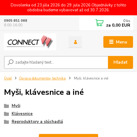
Dovolenka od 23 júla 2026 do 29. jula 2026 Objednávky z tohto
obdobia budeme vybavovať až od 30.7.2026.
0
ks
0905 651 068
za
0,00 EUR
8.00-16.00
Menu
Hľadať
Úvod
Úprava dokumentov, technika
Myši, klávesnice a iné
Myši, klávesnice a iné
Myši
Klávesnice
Reproduktory a slúchadlá