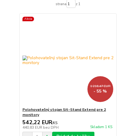
strana
z 1
Akcia
1 216,47 EUR
- 55 %
Polohovateľný stojan Sit-Stand Extend pre 2
monitory
542,22 EUR
/
KS
Skladom 1 KS
440,83 EUR
bez DPH