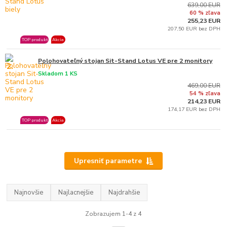
639,00 EUR
60 % zľava
255,23 EUR
207,50 EUR bez DPH
TOP produkt
Akcia
Polohovateľný stojan Sit-Stand Lotus VE pre 2 monitory
2.
Skladom 1 KS
469,00 EUR
54 % zľava
214,23 EUR
174,17 EUR bez DPH
TOP produkt
Akcia
Upresniť parametre
Najnovšie
Najlacnejšie
Najdrahšie
Zobrazujem 1-4 z 4