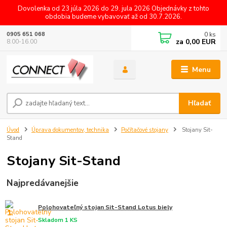
Dovolenka od 23 júla 2026 do 29. jula 2026 Objednávky z tohto
obdobia budeme vybavovať až od 30.7.2026.
0
ks
0905 651 068
za
0,00 EUR
8.00-16.00
Menu
Hľadať
Úvod
Úprava dokumentov, technika
Počítačové stojany
Stojany Sit-
Stand
Stojany Sit-Stand
Najpredávanejšie
Polohovateľný stojan Sit-Stand Lotus biely
1.
Skladom 1 KS