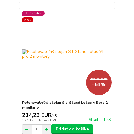
TOP produkt
Akcia
469,00 EUR
- 54 %
Polohovateľný stojan Sit-Stand Lotus VE pre 2
monitory
214,23 EUR
/
KS
Skladom 1 KS
174,17 EUR
bez DPH
Pridať do košíka