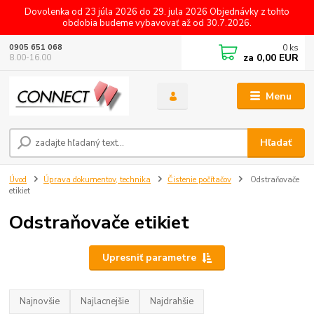
Dovolenka od 23 júla 2026 do 29. jula 2026 Objednávky z tohto
obdobia budeme vybavovať až od 30.7.2026.
0
ks
0905 651 068
za
0,00 EUR
8.00-16.00
Menu
Hľadať
Úvod
Úprava dokumentov, technika
Čistenie počítačov
Odstraňovače
etikiet
Odstraňovače etikiet
Upresniť parametre
Najnovšie
Najlacnejšie
Najdrahšie