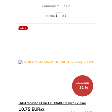
Zobrazujem 1-2 z 2
strana
z 1
Akcia
15,49 EUR
- 31 %
Odstraňovač etikiet DURABLE v spreji 200ml
10,75 EUR
/
KS