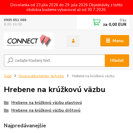
Dovolenka od 23 júla 2026 do 29. jula 2026 Objednávky z tohto
obdobia budeme vybavovať až od 30.7.2026.
0
ks
0905 651 068
za
0,00 EUR
8.00-16.00
Menu
Hľadať
Úvod
Úprava dokumentov, technika
Hrebene na krúžkovú väzbu
Hrebene na krúžkovú väzbu
Hrebene na krúžkovú väzbu plastovú
Hrebene na krúžkovú väzbu drôtovú
Najpredávanejšie