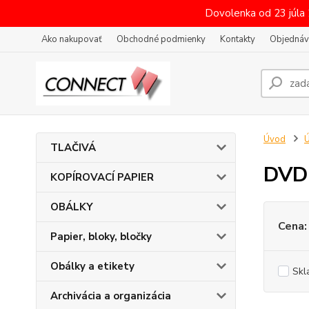
Dovolenka od 23 júla
Ako nakupovať
Obchodné podmienky
Kontakty
Objednáv
Úvod
Ú
TLAČIVÁ
DVD 
KOPÍROVACÍ PAPIER
OBÁLKY
Cena:
Papier, bloky, bločky
Obálky a etikety
Skl
Archivácia a organizácia