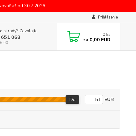
ovať až od 30.7.2026.
Prihlásenie
e si rady? Zavolajte.
0
ks
 651 068
za
0,00 EUR
6.00
Do
EUR