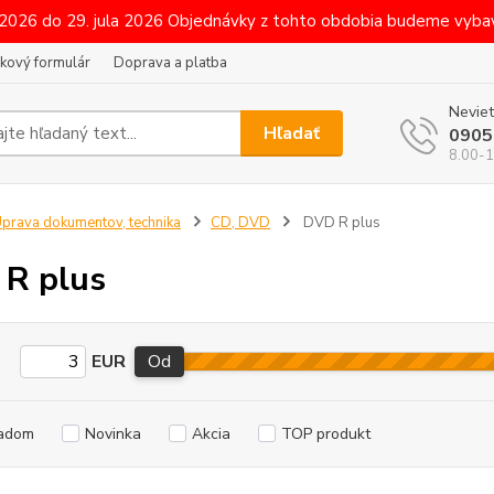
 2026 do 29. jula 2026 Objednávky z tohto obdobia budeme vybav
kový formulár
Doprava a platba
Neviet
Hľadať
0905
8.00-1
prava dokumentov, technika
CD, DVD
DVD R plus
R plus
EUR
Od
adom
Novinka
Akcia
TOP produkt