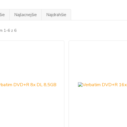
šie
Najlacnejšie
Najdrahšie
m 1-6 z 6