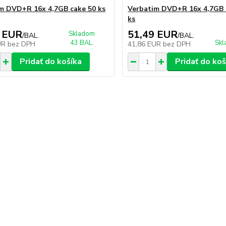
m DVD+R 16x 4,7GB cake 50 ks
Verbatim DVD+R 16x 4,7GB 
ks
 EUR
51,49 EUR
Skladom
/
BAL.
/
BAL.
43 BAL.
Skl
UR
bez DPH
41,86 EUR
bez DPH
Pridať do košíka
Pridať do koš