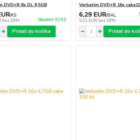
im DVD+R 8x DL 8,5GB
Verbatim DVD+R 16x cake1
EUR
6,29 EUR
/
KS
/
BAL.
Skladom 82 KS
R
bez DPH
5,11 EUR
bez DPH
Pridať do košíka
Pridať do koš