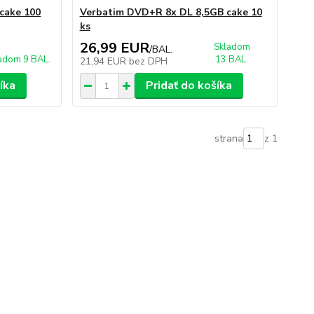
cake 100
Verbatim DVD+R 8x DL 8,5GB cake 10
ks
26,99 EUR
Skladom
/
BAL.
adom 9 BAL.
13 BAL.
21,94 EUR
bez DPH
íka
Pridať do košíka
strana
z 1