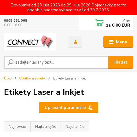
Dovolenka od 23 júla 2026 do 29. jula 2026 Objednávky z tohto
obdobia budeme vybavovať až od 30.7.2026.
0
ks
0905 651 068
za
0,00 EUR
8.00-16.00
Menu
Hľadať
Úvod
Obálky a etikety
Etikety Laser a Inkjet
Etikety Laser a Inkjet
Upresniť parametre
Najnovšie
Najlacnejšie
Najdrahšie