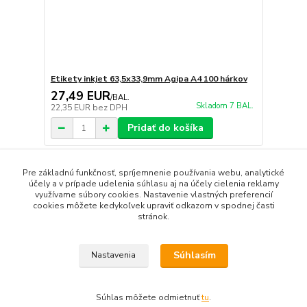
Etikety inkjet 63,5x33,9mm Agipa A4 100 hárkov
27,49 EUR
/
BAL.
Skladom 7 BAL.
22,35 EUR
bez DPH
Pridať do košíka
Pre základnú funkčnosť, spríjemnenie používania webu, analytické
strana
z 1
účely a v prípade udelenia súhlasu aj na účely cielenia reklamy
využívame súbory cookies. Nastavenie vlastných preferencií
cookies môžete kedykoľvek upraviť odkazom v spodnej časti
stránok.
Súhlasím
Nastavenia
Upravit sběr cookies.
Súhlas môžete odmietnuť
tu
.