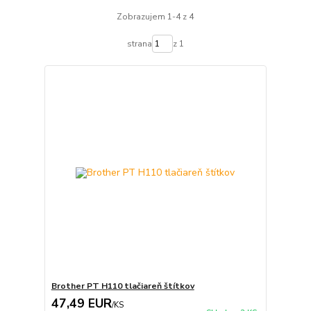
Zobrazujem 1-4 z 4
strana
z 1
Brother PT H110 tlačiareň štítkov
47,49 EUR
/
KS