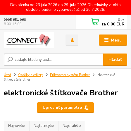
Dovolenka od 23 júla 2026 do 29. jula 2026 Objednávky z tohto
obdobia budeme vybavovať až od 30.7.2026.
0
ks
0905 651 068
za
0,00 EUR
8.00-16.00
Menu
Hľadať
Úvod
Obálky a etikety
Etiketovací systém Brother
elektronické
štítkovače Brother
elektronické štítkovače Brother
Upresniť parametre
Najnovšie
Najlacnejšie
Najdrahšie