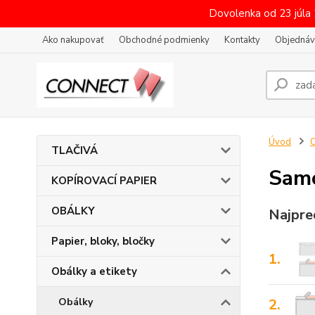
Dovolenka od 23 júla
Ako nakupovať
Obchodné podmienky
Kontakty
Objednáv
Úvod
O
TLAČIVÁ
Samo
KOPÍROVACÍ PAPIER
OBÁLKY
Najpre
Papier, bloky, bločky
1.
Obálky a etikety
2.
Obálky