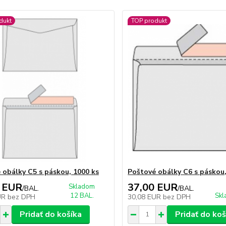
dukt
TOP produkt
 obálky C5 s páskou, 1000 ks
Poštové obálky C6 s páskou,
 EUR
37,00 EUR
Skladom
/
BAL.
/
BAL.
12 BAL.
Skl
UR
bez DPH
30,08 EUR
bez DPH
Pridať do košíka
Pridať do koš