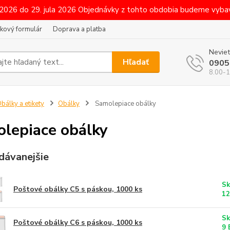
 2026 do 29. jula 2026 Objednávky z tohto obdobia budeme vybav
kový formulár
Doprava a platba
Neviet
Hľadať
0905
8.00-1
bálky a etikety
Obálky
Samolepiace obálky
lepiace obálky
dávanejšie
Sk
Poštové obálky C5 s páskou, 1000 ks
12
Sk
Poštové obálky C6 s páskou, 1000 ks
9 