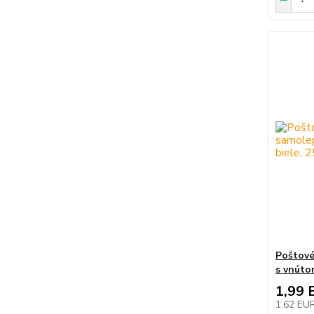
Poštové
s vnúto
1,99 
1,62 EU