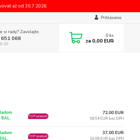
ovať až od 30.7.2026.
Prihlásenie
e si rady? Zavolajte.
0
ks
 651 068
za
0,00 EUR
6.00
72,00 EUR
ladom
TOP produkt
 BAL.
58,54 EUR bez DPH
37,00 EUR
ladom
TOP produkt
BAL.
30,08 EUR bez DPH