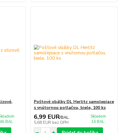
lizové,
Poštové obálky DL Herlitz samolepiace
s vnútornou potlačou, biele, 100 ks
6,99 EUR
Skladom
Skladom
/
BAL.
46 BAL.
14 BAL.
5,68 EUR
bez DPH
íka
Pridať do košíka