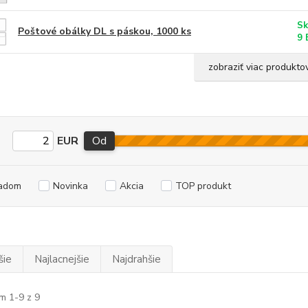
Sk
Poštové obálky DL s páskou, 1000 ks
9 
zobraziť viac produkto
EUR
Od
adom
Novinka
Akcia
TOP produkt
šie
Najlacnejšie
Najdrahšie
m 1-9 z 9