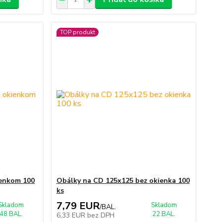
TOP produkt
ienkom 100
Obálky na CD 125x125 bez okienka 100
ks
7,79 EUR
Skladom
Skladom
/
BAL.
48 BAL.
22 BAL.
6,33 EUR
bez DPH