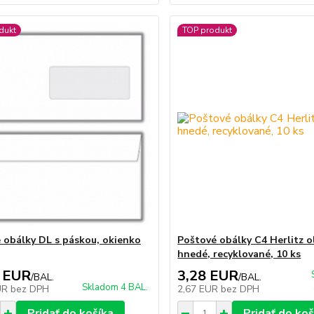
dukt
TOP produkt
 obálky DL s páskou, okienko
Poštové obálky C4 Herlitz o
hnedé, recyklované, 10 ks
 EUR
3,28 EUR
/
BAL.
/
BAL.
Skladom 4 BAL.
UR
bez DPH
2,67 EUR
bez DPH
Pridať do košíka
Pridať do koš