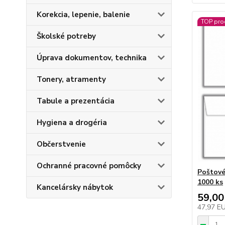
Korekcia, lepenie, balenie
TOP pro
Školské potreby
Úprava dokumentov, technika
Tonery, atramenty
Tabule a prezentácia
Hygiena a drogéria
Občerstvenie
Ochranné pracovné pomôcky
Poštové
1000 ks
Kancelársky nábytok
59,00
47,97 E