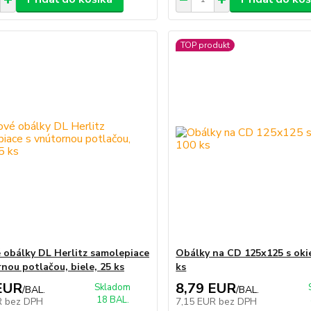
TOP produkt
 obálky DL Herlitz samolepiace
Obálky na CD 125x125 s ok
rnou potlačou, biele, 25 ks
ks
EUR
8,79 EUR
Skladom
/
BAL.
/
BAL.
18 BAL.
R
bez DPH
7,15 EUR
bez DPH