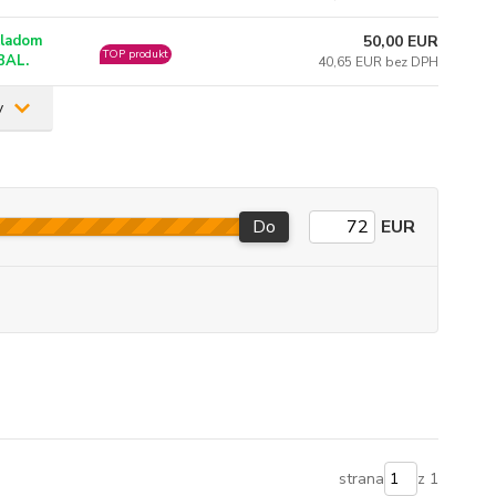
50,00 EUR
ladom
TOP produkt
BAL.
40,65 EUR bez DPH
v
Do
EUR
strana
z 1