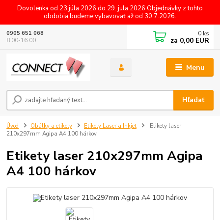
Dovolenka od 23 júla 2026 do 29. jula 2026 Objednávky z tohto
obdobia budeme vybavovať až od 30.7.2026.
0
ks
0905 651 068
za
0,00 EUR
8.00-16.00
Menu
Hľadať
Úvod
Obálky a etikety
Etikety Laser a Inkjet
Etikety laser
210x297mm Agipa A4 100 hárkov
Etikety laser 210x297mm Agipa
A4 100 hárkov