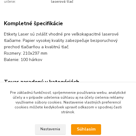
určenie:
laserová tlač
Kompletné špecifikácie
Etikety Laser sú zvlášť vhodné pre veľkokapacitné laserové
tlačiarne. Papier vysokej kvality zabezpečuje bezporuchový
prechod tlačiarňou a kvalitnú tlač.
Rozmery: 210x297 mm
Balenie: 100 hárkov
Tovar zaradený v kategóriách
Obálky a etikety
Pre základnú funkčnosť, spríjemnenie používania webu, analytické
účely a v prípade udelenia súhlasu aj na účely cielenia reklamy
Etikety Laser a Inkjet
využívame súbory cookies. Nastavenie vlastných preferencií
cookies môžete kedykoľvek upraviť odkazom v spodnej časti
stránok.
Súhlasím
Nastavenia
Upravit sběr cookies.