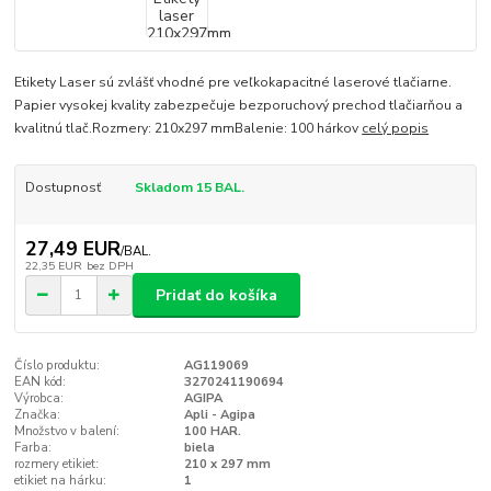
Etikety Laser sú zvlášť vhodné pre veľkokapacitné laserové tlačiarne.
Papier vysokej kvality zabezpečuje bezporuchový prechod tlačiarňou a
kvalitnú tlač.Rozmery: 210x297 mmBalenie: 100 hárkov
celý popis
Dostupnosť
Skladom 15 BAL.
27,49 EUR
/
BAL.
22,35 EUR
bez DPH
Pridať do košíka
Číslo produktu:
AG119069
EAN kód:
3270241190694
Výrobca:
AGIPA
Značka:
Apli - Agipa
Množstvo v balení:
100 HAR.
Farba:
biela
rozmery etikiet:
210 x 297 mm
etikiet na hárku:
1