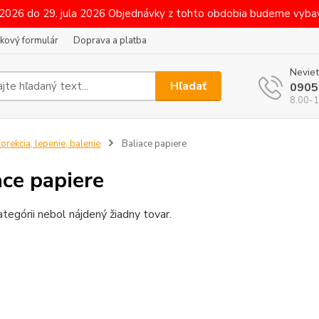
 2026 do 29. jula 2026 Objednávky z tohto obdobia budeme vybav
kový formulár
Doprava a platba
Neviet
Hľadať
0905
8.00-1
orekcia, lepenie, balenie
Baliace papiere
ace papiere
ategórii nebol nájdený žiadny tovar.