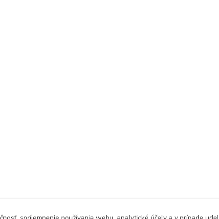
čnosť, spríjemnenie používania webu, analytické účely a v prípade udel