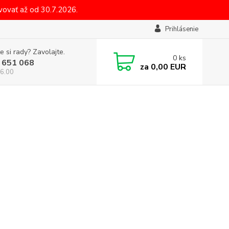
ovať až od 30.7.2026.
Prihlásenie
e si rady? Zavolajte.
0
ks
 651 068
za
0,00 EUR
6.00