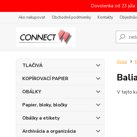
Dovolenka od 23 júla
Ako nakupovať
Obchodné podmienky
Kontakty
Objednáv
Úvod
K
TLAČIVÁ
Bali
KOPÍROVACÍ PAPIER
OBÁLKY
V tejto k
Papier, bloky, bločky
Obálky a etikety
Archivácia a organizácia