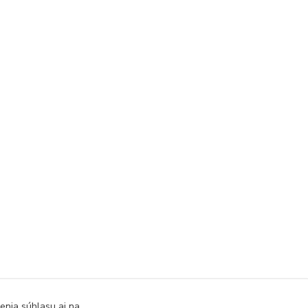
enia súhlasu aj na