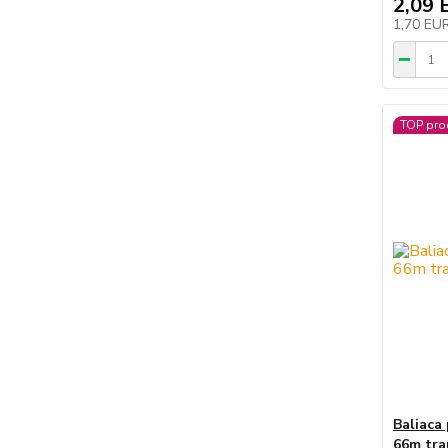
2,09 
1,70 EU
TOP pro
Baliaca
66m tra