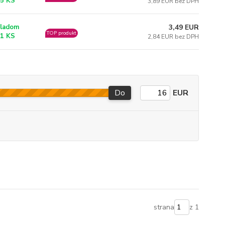
5 KS
3,89 EUR bez DPH
3,49 EUR
ladom
TOP produkt
1 KS
2,84 EUR bez DPH
Do
EUR
strana
z 1