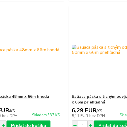
 páska 48mm x 66m hnedá
Baliaca páska s tichým odv
x 66m priehľadná
EUR
6,29 EUR
/
KS
/
KS
Skladom 337 KS
Skl
R
bez DPH
5,11 EUR
bez DPH
Pridať do košíka
Pridať do koš