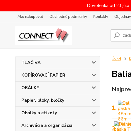
Dovolenka od 23 júla
Ako nakupovať
Obchodné podmienky
Kontakty
Objednáv
Úvod
K
TLAČIVÁ
Bali
KOPÍROVACÍ PAPIER
OBÁLKY
Najpre
Papier, bloky, bločky
1.
Obálky a etikety
Archivácia a organizácia
2.