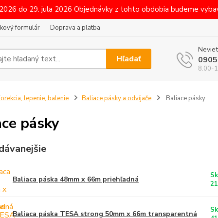
 2026 do 29. jula 2026 Objednávky z tohto obdobia budeme vybav
kový formulár
Doprava a platba
Neviet
Hľadať
0905
8.00-1
orekcia, lepenie, balenie
Baliace pásky a odvíjače
Baliace pásky
ace pásky
dávanejšie
Sk
Baliaca páska 48mm x 66m priehľadná
21
Sk
Baliaca páska TESA strong 50mm x 66m transparentná