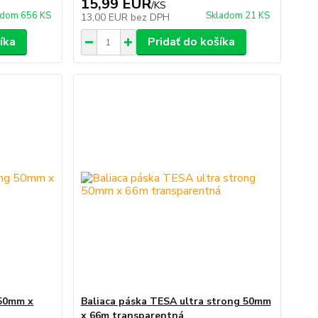
15,99 EUR
/
KS
adom 656 KS
Skladom 21 KS
13,00 EUR
bez DPH
íka
Pridať do košíka
 50mm x
Baliaca páska TESA ultra strong 50mm
x 66m transparentná