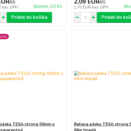
EUR
2,09 EUR
/
KS
/
KS
Skladom 123 KS
Skl
R
bez DPH
1,70 EUR
bez DPH
Pridať do košíka
Pridať do koš
dukt
 páska TESA strong 50mm x
Baliaca páska TESA strong
nsparentná
66m hnedá