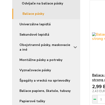
Odvíjače na baliace pásky
Baliace pásky
Univerzálne lepidlá
Sekundové lepidlá
Obojstranné pásky, maskovacie
a iné
Montážne pásky a potreby
Vyznačovacie pásky
Baliaca
strong 
Špagáty a vrecká na sprievodky
2,99 
Baliace papiere, škatule, tubusy
2,43 EU
Papierové tašky