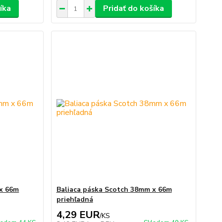
íka
Pridať do košíka
 x 66m
Baliaca páska Scotch 38mm x 66m
priehľadná
4,29 EUR
/
KS