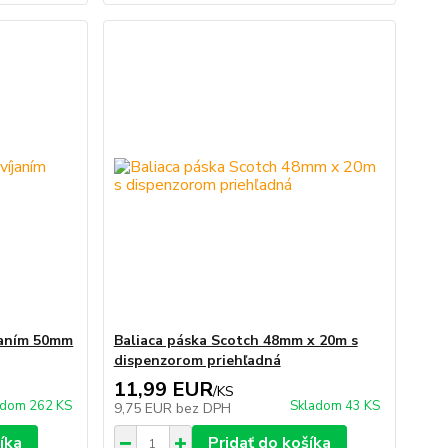
íjaním 50mm
Baliaca páska Scotch 48mm x 20m s
dispenzorom priehľadná
11,99 EUR
/
KS
adom 262 KS
Skladom 43 KS
9,75 EUR
bez DPH
íka
Pridať do košíka