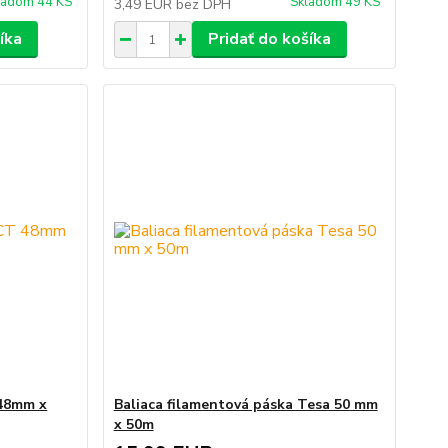
ladom 44 KS
Skladom 49 KS
3,49 EUR
bez DPH
íka
Pridať do košíka
48mm x
Baliaca filamentová páska Tesa 50 mm
x 50m