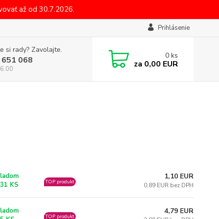
ovať až od 30.7.2026.
Prihlásenie
e si rady? Zavolajte.
0
ks
 651 068
za
0,00 EUR
6.00
1,10 EUR
ladom
TOP produkt
31 KS
0,89 EUR bez DPH
4,79 EUR
ladom
TOP produkt