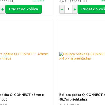
1138 KS
Sk
R
bez DPH
3,49 EUR
bez DPH
Pridať do košíka
Pridať do koš
a páska Q-CONNECT 48mm x
Baliaca páska Q-CONNECT 
hnedá
45,7m priehľadná