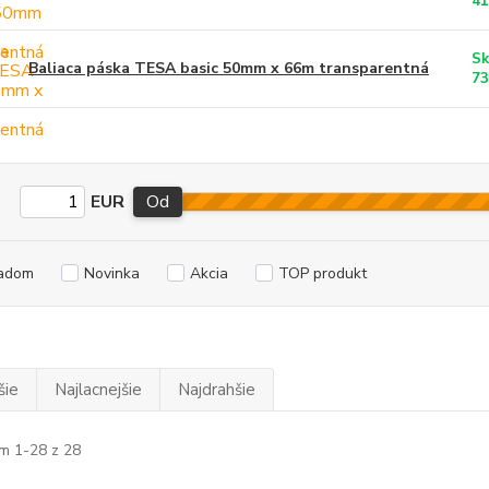
41
Sk
Baliaca páska TESA basic 50mm x 66m transparentná
73
EUR
Od
adom
Novinka
Akcia
TOP produkt
šie
Najlacnejšie
Najdrahšie
m 1-28 z 28