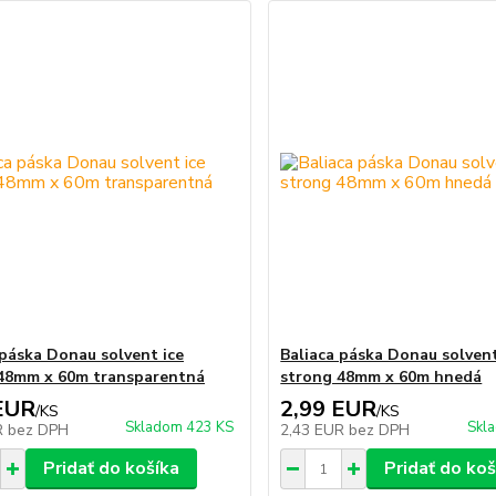
 páska Donau solvent ice
Baliaca páska Donau solvent
48mm x 60m transparentná
strong 48mm x 60m hnedá
EUR
2,99 EUR
/
KS
/
KS
Skladom 423 KS
Skl
R
bez DPH
2,43 EUR
bez DPH
Pridať do košíka
Pridať do koš