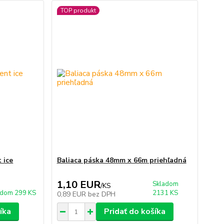
TOP produkt
 ice
Baliaca páska 48mm x 66m priehľadná
1,10 EUR
Skladom
/
KS
adom 299 KS
2131 KS
0,89 EUR
bez DPH
íka
Pridať do košíka