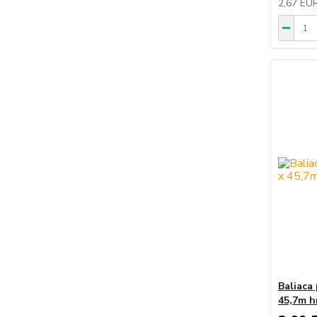
2,67 EU
Baliac
45,7m 