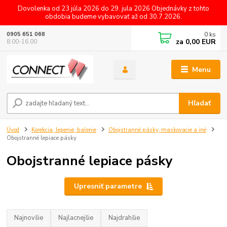
Dovolenka od 23 júla 2026 do 29. jula 2026 Objednávky z tohto
obdobia budeme vybavovať až od 30.7.2026.
0
ks
0905 651 068
za
0,00 EUR
8.00-16.00
Menu
Hľadať
Úvod
Korekcia, lepenie, balenie
Obojstranné pásky, maskovacie a iné
Obojstranné lepiace pásky
Obojstranné lepiace pásky
Upresniť parametre
Najnovšie
Najlacnejšie
Najdrahšie