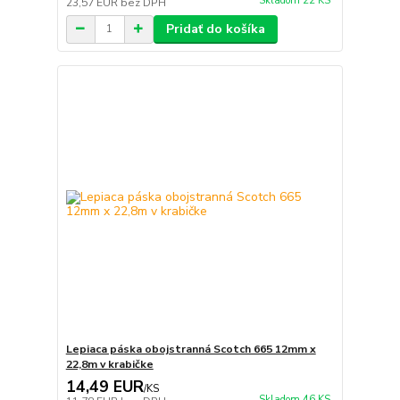
Skladom 22 KS
23,57 EUR
bez DPH
Pridať do košíka
Lepiaca páska obojstranná Scotch 665 12mm x
22,8m v krabičke
14,49 EUR
/
KS
Skladom 46 KS