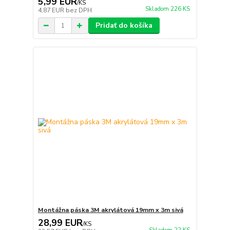
5,99 EUR
/
KS
Skladom 226 KS
4,87 EUR
bez DPH
Pridať do košíka
Montážna páska 3M akrylátová 19mm x 3m sivá
28,99 EUR
/
KS