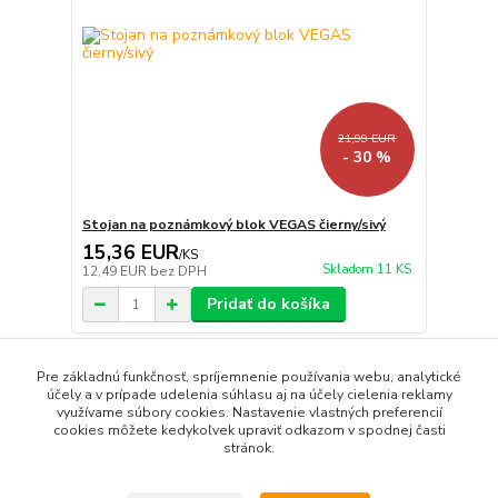
21,99 EUR
- 30 %
Stojan na poznámkový blok VEGAS čierny/sivý
15,36 EUR
/
KS
Skladom 11 KS
12,49 EUR
bez DPH
Pridať do košíka
Pre základnú funkčnosť, spríjemnenie používania webu, analytické
strana
z 1
účely a v prípade udelenia súhlasu aj na účely cielenia reklamy
využívame súbory cookies. Nastavenie vlastných preferencií
cookies môžete kedykoľvek upraviť odkazom v spodnej časti
stránok.