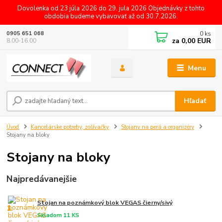
Dovolenka od 23 júla 2026 do 29. jula 2026 Objednávky z tohto
obdobia budeme vybavovať až od 30.7.2026.
0
ks
0905 651 068
za
0,00 EUR
8.00-16.00
Menu
Hľadať
Úvod
Kancelárske potreby, zošívačky
Stojany na perá a organizéry
Stojany na bloky
Stojany na bloky
Najpredávanejšie
Stojan na poznámkový blok VEGAS čierny/sivý
1.
Skladom 11 KS