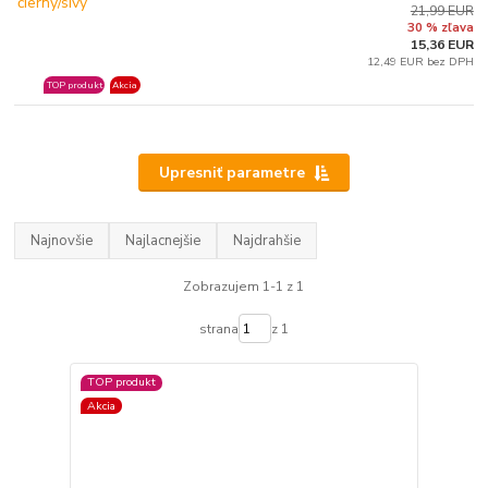
21,99 EUR
30 % zľava
15,36 EUR
12,49 EUR bez DPH
TOP produkt
Akcia
Upresniť parametre
Najnovšie
Najlacnejšie
Najdrahšie
Zobrazujem 1-1 z 1
strana
z 1
TOP produkt
Akcia