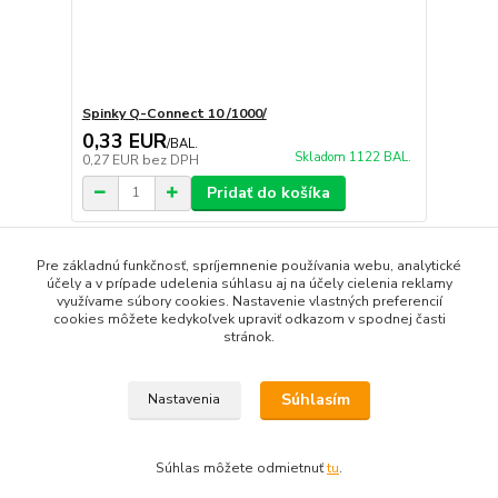
Spinky Q-Connect 10 /1000/
0,33 EUR
/
BAL.
Skladom 1122 BAL.
0,27 EUR
bez DPH
Pridať do košíka
Pre základnú funkčnosť, spríjemnenie používania webu, analytické
strana
z 1
účely a v prípade udelenia súhlasu aj na účely cielenia reklamy
využívame súbory cookies. Nastavenie vlastných preferencií
cookies môžete kedykoľvek upraviť odkazom v spodnej časti
stránok.
Súhlasím
Nastavenia
Upravit sběr cookies.
Súhlas môžete odmietnuť
tu
.
Vytvorené na
Eshop-rychlo.sk