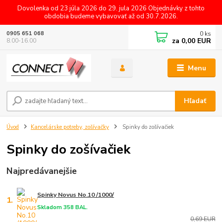
Dovolenka od 23 júla 2026 do 29. jula 2026 Objednávky z tohto
obdobia budeme vybavovať až od 30.7.2026.
0
ks
0905 651 068
za
0,00 EUR
8.00-16.00
Menu
Hľadať
Úvod
Kancelárske potreby, zošívačky
Spinky do zošívačiek
Spinky do zošívačiek
Najpredávanejšie
Spinky Novus No.10 /1000/
1.
Skladom 358 BAL.
0,69 EUR