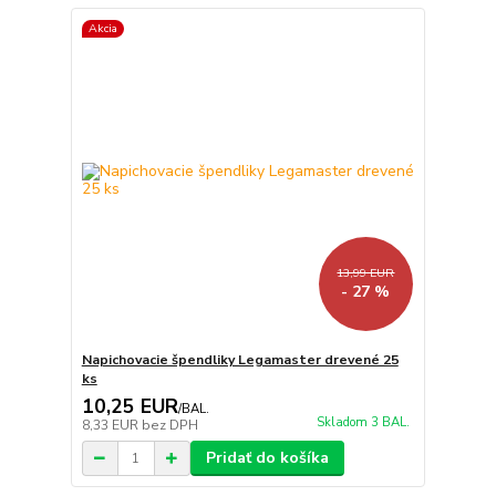
Akcia
13,99 EUR
- 27 %
Napichovacie špendliky Legamaster drevené 25
ks
10,25 EUR
/
BAL.
Skladom 3 BAL.
8,33 EUR
bez DPH
Pridať do košíka