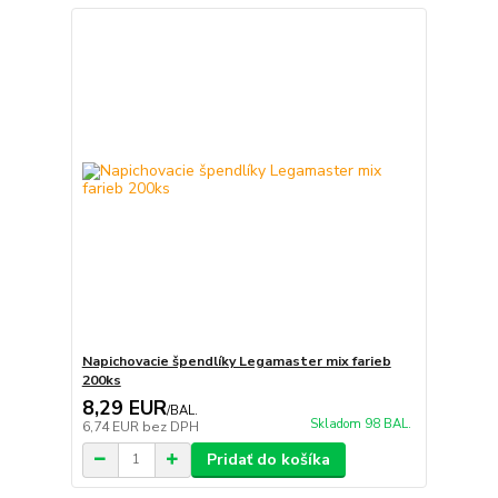
Napichovacie špendlíky Legamaster mix farieb
200ks
8,29 EUR
/
BAL.
Skladom 98 BAL.
6,74 EUR
bez DPH
Pridať do košíka