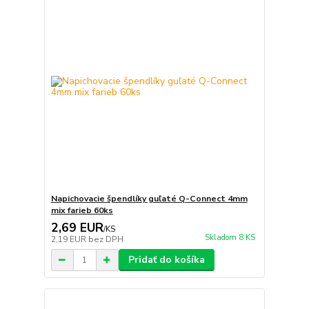
Napichovacie špendlíky guľaté Q-Connect 4mm
mix farieb 60ks
2,69 EUR
/
KS
Skladom 8 KS
2,19 EUR
bez DPH
Pridať do košíka