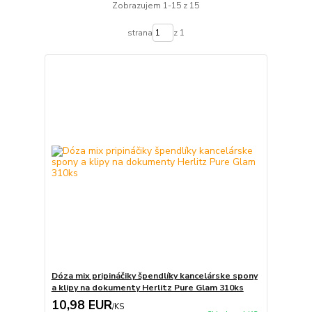
Zobrazujem 1-15 z 15
strana
z 1
Dóza mix pripináčiky špendlíky kancelárske spony
a klipy na dokumenty Herlitz Pure Glam 310ks
10,98 EUR
/
KS