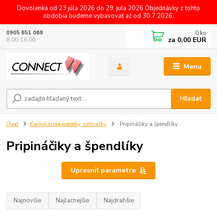
Dovolenka od 23 júla 2026 do 29. jula 2026 Objednávky z tohto
obdobia budeme vybavovať až od 30.7.2026.
0
ks
0905 651 068
za
0,00 EUR
8.00-16.00
Menu
Hľadať
Úvod
Kancelárske potreby, zošívačky
Pripináčiky a špendlíky
Pripináčiky a špendlíky
Upresniť parametre
Najnovšie
Najlacnejšie
Najdrahšie