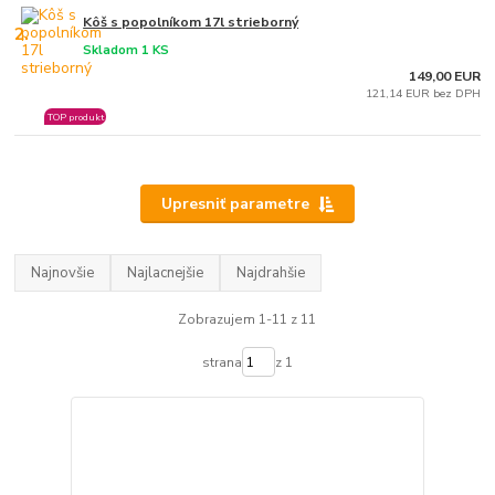
Kôš s popolníkom 17l strieborný
2.
Skladom 1 KS
149,00 EUR
121,14 EUR bez DPH
TOP produkt
Upresniť parametre
Najnovšie
Najlacnejšie
Najdrahšie
Zobrazujem 1-11 z 11
strana
z 1