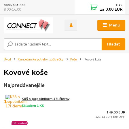
0
ks
0905 651 068
za
0,00 EUR
8.00-16.00
Menu
Hľadať
Úvod
Kancelárske potreby, zošívačky
Koše
Kovové koše
Kovové koše
Najpredávanejšie
Kôš s popolníkom 17l čierny
1.
Skladom 1 KS
149,00 EUR
121,14 EUR bez DPH
TOP produkt