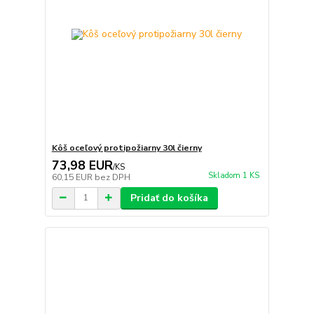
Kôš oceľový protipožiarny 30l čierny
73,98 EUR
/
KS
Skladom 1 KS
60,15 EUR
bez DPH
Pridať do košíka