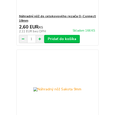
Náhradný nôž do celokovového rezača Q-Connect
18mm
2,60 EUR
/
KS
Skladom 166 KS
2,11 EUR
bez DPH
Pridať do košíka