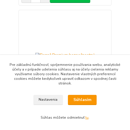
Pre základnú funkčnosť, spríjemnenie používania webu, analytické
účely a v prípade udelenia súhlasu aj na účely cielenia reklamy
využívame súbory cookies. Nastavenie vlastných preferencií
cookies môžete kedykoľvek upraviť odkazom v spodnej časti
stránok.
Súhlasím
Nastavenia
Rezač Premium bezpečnostný
22,99 EUR
/
KS
Skladom 226 KS
18,69 EUR
bez DPH
Súhlas môžete odmietnuť
tu
.
Pridať do košíka