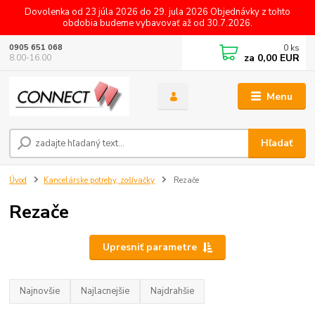
Dovolenka od 23 júla 2026 do 29. jula 2026 Objednávky z tohto
obdobia budeme vybavovať až od 30.7.2026.
0
ks
0905 651 068
za
0,00 EUR
8.00-16.00
Menu
Hľadať
Úvod
Kancelárske potreby, zošívačky
Rezače
Rezače
Upresniť parametre
Najnovšie
Najlacnejšie
Najdrahšie