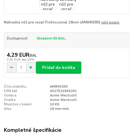
Náhradný nôž pre rezač Professional 18mm (AM840090)
celý popis
Dostupnosť
Skladom 55 BAL.
4,29 EUR
/
BAL.
3,49 EUR
bez DPH
Pridať do košíka
Číslo produktu:
AM840200
EAN kód:
4027521840201
Výrobca:
Acme Westcott
Značka:
Acme Westcott
Množstvo v balení:
10 KS
šírka:
18 mm mm
Kompletné špecifikácie