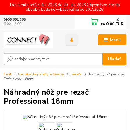
Dovolenka od 23 júla 2026 do 29. jula 2026 Objednávky z tohto
obdobia budeme vybavovať až od 30.7.2026.
0
ks
0905 651 068
za
0,00 EUR
8.00-16.00
Menu
Hľadať
Úvod
Kancelárske potreby, zošívačky
Rezače
Náhradný nôž pre rezač
Professional 18mm
Náhradný nôž pre rezač
Professional 18mm