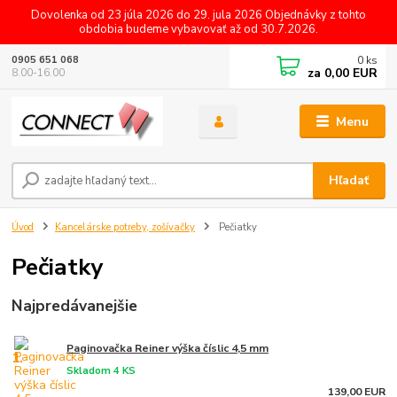
Dovolenka od 23 júla 2026 do 29. jula 2026 Objednávky z tohto
obdobia budeme vybavovať až od 30.7.2026.
0
ks
0905 651 068
za
0,00 EUR
8.00-16.00
Menu
Hľadať
Úvod
Kancelárske potreby, zošívačky
Pečiatky
Pečiatky
Najpredávanejšie
Paginovačka Reiner výška číslic 4,5 mm
1.
Skladom 4 KS
139,00 EUR