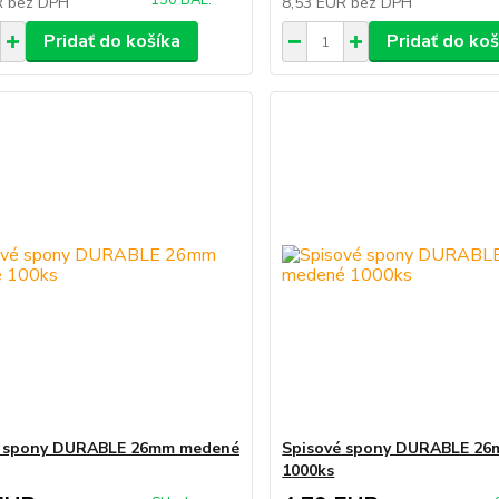
150 BAL.
R
bez DPH
8,53 EUR
bez DPH
Pridať do košíka
Pridať do koš
é spony DURABLE 26mm medené
Spisové spony DURABLE 2
1000ks