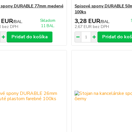
é spony DURABLE 77mm medené
Spisové spony DURABLE 50
100ks
 EUR
3,28 EUR
Skladom
/
BAL.
/
BAL.
11 BAL.
R
bez DPH
2,67 EUR
bez DPH
Pridať do košíka
Pridať do koš