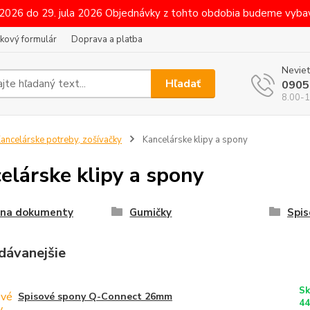
 2026 do 29. jula 2026 Objednávky z tohto obdobia budeme vybav
kový formulár
Doprava a platba
Neviet
Hľadať
0905
8.00-1
ancelárske potreby, zošívačky
Kancelárske klipy a spony
elárske klipy a spony
y na dokumenty
Gumičky
Spis
dávanejšie
Sk
Spisové spony Q-Connect 26mm
44