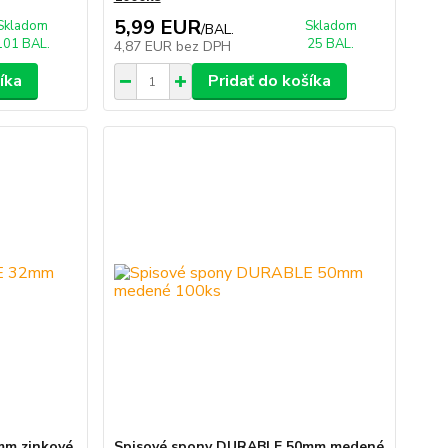
5,99 EUR
Skladom
Skladom
/
BAL.
101 BAL.
25 BAL.
4,87 EUR
bez DPH
íka
Pridať do košíka
mm zinkové
Spisové spony DURABLE 50mm medené