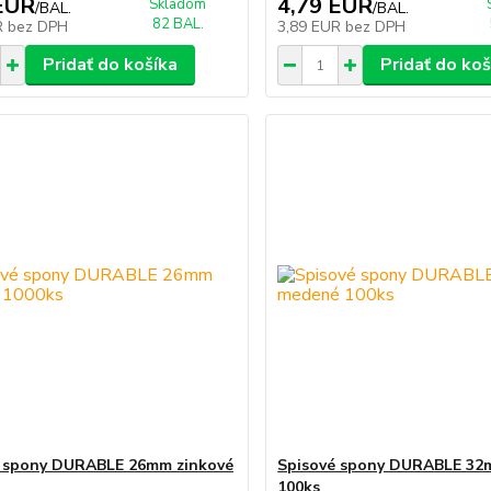
EUR
4,79 EUR
Skladom
/
BAL.
/
BAL.
82 BAL.
R
bez DPH
3,89 EUR
bez DPH
Pridať do košíka
Pridať do koš
é spony DURABLE 26mm zinkové
Spisové spony DURABLE 3
100ks