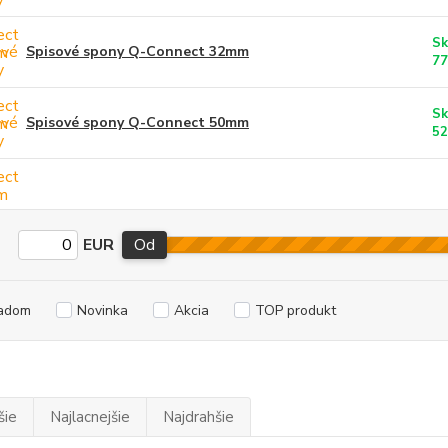
Sk
Spisové spony Q-Connect 32mm
77
Sk
Spisové spony Q-Connect 50mm
52
EUR
Od
adom
Novinka
Akcia
TOP produkt
šie
Najlacnejšie
Najdrahšie