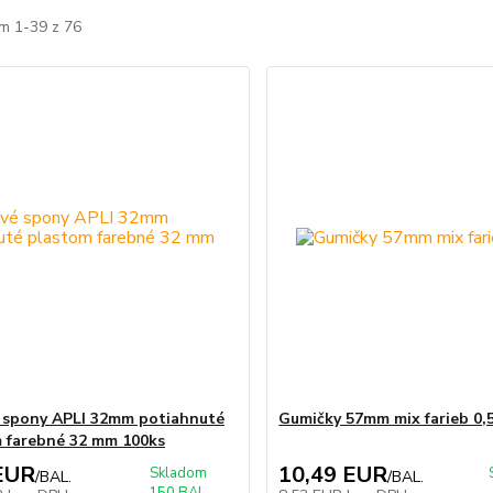
m 1-39 z 76
 spony APLI 32mm potiahnuté
Gumičky 57mm mix farieb 0,
 farebné 32 mm 100ks
EUR
10,49 EUR
Skladom
/
BAL.
/
BAL.