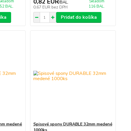
0,82 EUR
Skladom
Skladom
/
BAL.
52 BAL.
116 BAL.
0,67 EUR
bez DPH
íka
Pridať do košíka
2mm medené
Spisové spony DURABLE 32mm medené
1000ks