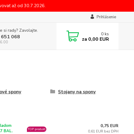
ovať až od 30.7.2026.
Prihlásenie
e si rady? Zavolajte.
0
ks
 651 068
za
0,00 EUR
6.00
ové spony
Stojany na spony
0,75 EUR
ladom
TOP produkt
7 BAL.
0,61 EUR bez DPH