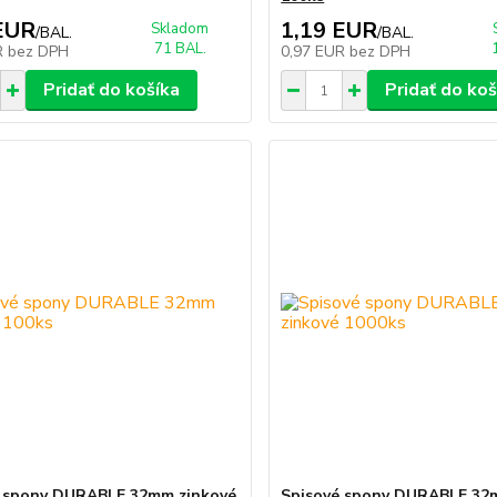
EUR
1,19 EUR
Skladom
/
BAL.
/
BAL.
71 BAL.
R
bez DPH
0,97 EUR
bez DPH
Pridať do košíka
Pridať do koš
é spony DURABLE 32mm zinkové
Spisové spony DURABLE 32