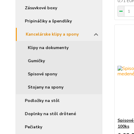
0,71 EU
Zásuvkové boxy
Pripináčiky a špendlíky
Kancelárske klipy a spony
Klipy na dokumenty
Gumičky
Spisové spony
Stojany na spony
Podložky na stôl
Doplnky na stôl drôtené
Spisov
100ks
Pečiatky