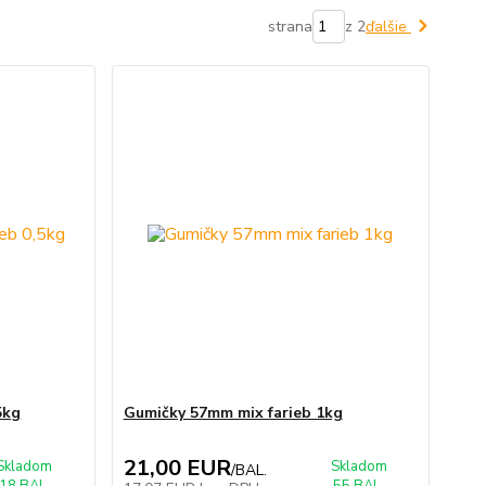
strana
z 2
ďalšie
5kg
Gumičky 57mm mix farieb 1kg
21,00 EUR
Skladom
Skladom
/
BAL.