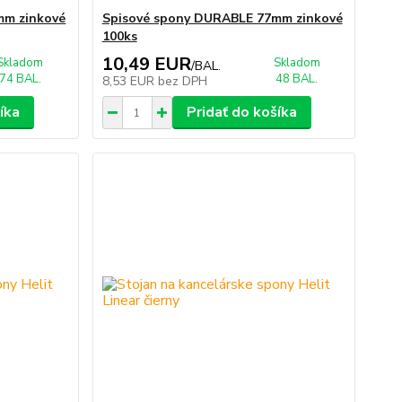
mm zinkové
Spisové spony DURABLE 77mm zinkové
100ks
10,49 EUR
Skladom
Skladom
/
BAL.
74 BAL.
48 BAL.
8,53 EUR
bez DPH
íka
Pridať do košíka