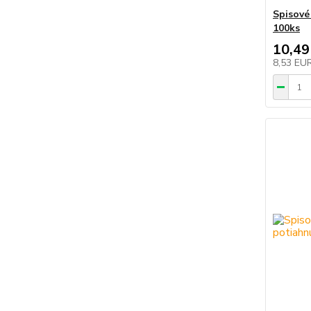
Spisov
100ks
10,49
8,53 EU