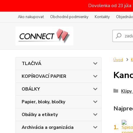
Dovolenka od 23 júla
Ako nakupovať
Obchodné podmienky
Kontakty
Objednáv
Úvod
K
TLAČIVÁ
Kanc
KOPÍROVACÍ PAPIER
OBÁLKY
Klip
Papier, bloky, bločky
Najpre
Obálky a etikety
1.
Archivácia a organizácia