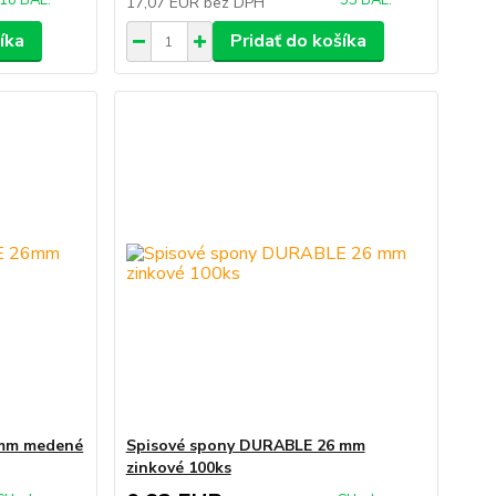
18 BAL.
55 BAL.
17,07 EUR
bez DPH
íka
Pridať do košíka
6mm medené
Spisové spony DURABLE 26 mm
zinkové 100ks