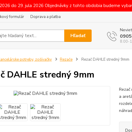
 2026 do 29. jula 2026 Objednávky z tohto obdobia budeme vybav
kový formulár
Doprava a platba
Neviet
Hľadať
0905
8.00-1
ancelárske potreby, zošívačky
Rezače
Rezač DAHLE stredný 9mm
ač DAHLE stredný 9mm
Rezač 
a aret
rozdel
náhrad
Dos