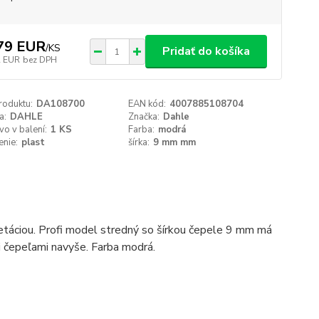
79 EUR
/
KS
Pridať do košíka
2 EUR
bez DPH
roduktu:
DA108700
EAN kód:
4007885108704
a:
DAHLE
Značka:
Dahle
o v balení:
1 KS
Farba:
modrá
nie:
plast
šírka:
9 mm mm
etáciou. Profi model stredný so šírkou čepele 9 mm má
i čepeľami navyše. Farba modrá.