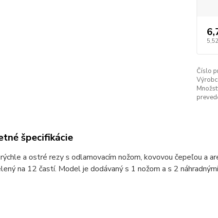
6,
5,5
Číslo p
Výrobc
Množstv
prevede
tné špecifikácie
rýchle a ostré rezy s odlamovacím nožom, kovovou čepeľou a ar
lený na 12 častí. Model je dodávaný s 1 nožom a s 2 náhradným