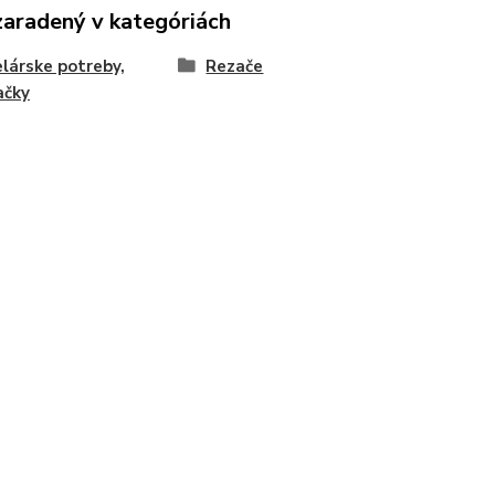
zaradený v kategóriách
lárske potreby,
Rezače
ačky