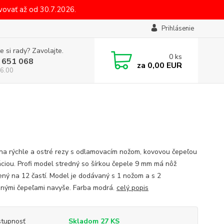
ovať až od 30.7.2026.
Prihlásenie
e si rady? Zavolajte.
0
ks
 651 068
za
0,00 EUR
6.00
na rýchle a ostré rezy s odlamovacím nožom, kovovou čepeľou
áciou. Profi model stredný so šírkou čepele 9 mm má nôž
ený na 12 častí. Model je dodávaný s 1 nožom a s 2
nými čepeľami navyše. Farba modrá.
celý popis
tupnosť
Skladom 27 KS