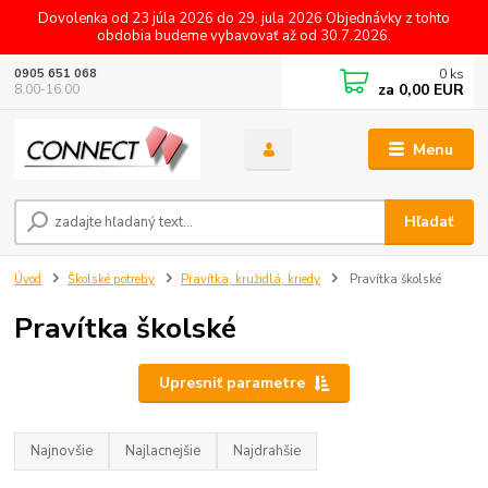
Dovolenka od 23 júla 2026 do 29. jula 2026 Objednávky z tohto
obdobia budeme vybavovať až od 30.7.2026.
0
ks
0905 651 068
za
0,00 EUR
8.00-16.00
Menu
Hľadať
Úvod
Školské potreby
Pravítka, kružidlá, kriedy
Pravítka školské
Pravítka školské
Upresniť parametre
Najnovšie
Najlacnejšie
Najdrahšie