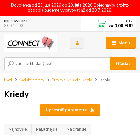
Dovolenka od 23 júla 2026 do 29. jula 2026 Objednávky z tohto
obdobia budeme vybavovať až od 30.7.2026.
0
ks
0905 651 068
za
0,00 EUR
8.00-16.00
Menu
Hľadať
Úvod
Školské potreby
Pravítka, kružidlá, kriedy
Kriedy
Kriedy
Upresniť parametre
Najnovšie
Najlacnejšie
Najdrahšie