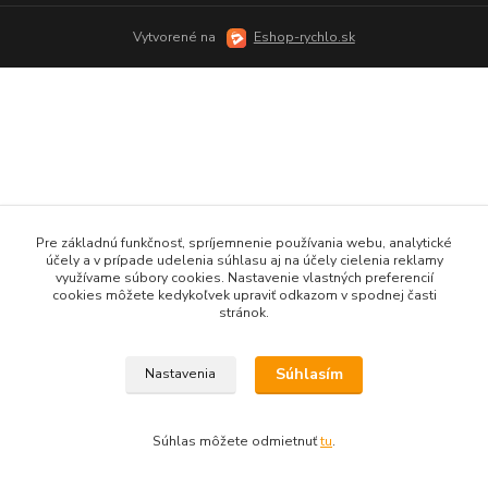
Vytvorené na
Eshop-rychlo.sk
Pre základnú funkčnosť, spríjemnenie používania webu, analytické
účely a v prípade udelenia súhlasu aj na účely cielenia reklamy
využívame súbory cookies. Nastavenie vlastných preferencií
cookies môžete kedykoľvek upraviť odkazom v spodnej časti
stránok.
Súhlasím
Nastavenia
Súhlas môžete odmietnuť
tu
.