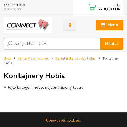
0
ks
0905 651 068
za
0,00 EUR
8.00-16.00
Menu
Hľadať
Úvod
Kancelársky nábytok
Kancelársky nábytok Hobis
Kontajnery
Hobis
Kontajnery Hobis
V tejto kategórii nebol nájdený žiadny tovar.
Upravit sběr cookies.