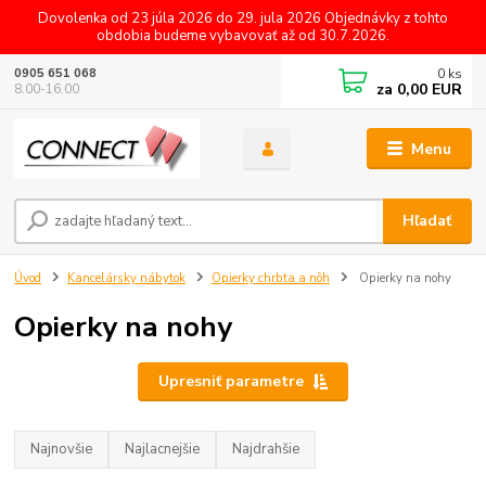
Dovolenka od 23 júla 2026 do 29. jula 2026 Objednávky z tohto
obdobia budeme vybavovať až od 30.7.2026.
0
ks
0905 651 068
za
0,00 EUR
8.00-16.00
Menu
Hľadať
Úvod
Kancelársky nábytok
Opierky chrbta a nôh
Opierky na nohy
Opierky na nohy
Upresniť parametre
Najnovšie
Najlacnejšie
Najdrahšie