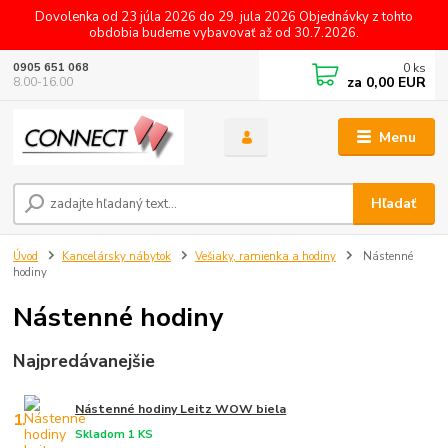
Dovolenka od 23 júla 2026 do 29. jula 2026 Objednávky z tohto
obdobia budeme vybavovať až od 30.7.2026.
0
ks
0905 651 068
za
0,00 EUR
8.00-16.00
Menu
Hľadať
Úvod
Kancelársky nábytok
Vešiaky, ramienka a hodiny
Nástenné
hodiny
Nástenné hodiny
Najpredávanejšie
Nástenné hodiny Leitz WOW biela
1.
Skladom 1 KS