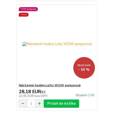
TOP produkt
Akcia
55,99 EUR
- 50 %
Nástenné hodiny Leitz WOW purpurová
28,18 EUR
/
KS
Skladom 1 KS
22,91 EUR
bez DPH
Pridať do košíka