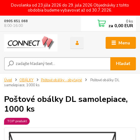
Dovolenka od 23 júla 2026 do 29. jula 2026 Objednávky z tohto
obdobia budeme vybavovať až od 30.7.2026.
0
ks
0905 651 068
za
0,00 EUR
8.00-16.00
Menu
Hľadať
Úvod
OBÁLKY
Poštové obálky - obyčajné
Poštové obálky DL
samolepiace, 1000 ks
Poštové obálky DL samolepiace,
1000 ks
TOP produkt