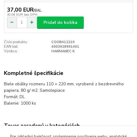
37,00 EUR
/
BAL.
30,08 EUR
bez DPH
Pridať do košíka
Číslo produktu:
COOB412210
EAN kód:
4003928991401
Výrobca:
HARMANEC K
Kompletné špecifikácie
Biele obálky rozmeru 110 × 220 mm, vyrobené z bezdrevného
papiera, 80 g/ m2. Samolepiace
Formát: DL
Balenie: 1000 ks
Tovar zaradený v kategóriách
OBÁLKY
Pre základnú funkčnosť, spríjemnenie používania webu, analytické