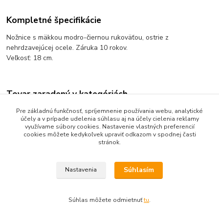
Kompletné špecifikácie
Nožnice s mäkkou modro-čiernou rukoväťou, ostrie z
nehrdzavejúcej ocele. Záruka 10 rokov.
Veľkosť: 18 cm.
Tovar zaradený v kategóriách
Kancelárske potreby, zošívačky
Pre základnú funkčnosť, spríjemnenie používania webu, analytické
účely a v prípade udelenia súhlasu aj na účely cielenia reklamy
Nožnice
využívame súbory cookies. Nastavenie vlastných preferencií
cookies môžete kedykoľvek upraviť odkazom v spodnej časti
stránok.
Súhlasím
Nastavenia
Upravit sběr cookies.
Súhlas môžete odmietnuť
tu
.
Vytvorené na
Eshop-rychlo.sk