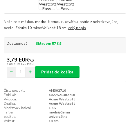
Nožnice s mäkkou modro-čiernou rukoväťou, ostrie z nehrdzavejúcej
ocele. Záruka 10 rokov.Veľkosť: 18 cm.
celý popis
Dostupnosť
Skladom 57 KS
3,79 EUR
/
KS
3,08 EUR
bez DPH
Pridať do košíka
Číslo produktu:
AM302710
EAN kód:
4027521302716
Výrobca:
Acme Westcott
Značka:
Acme Westcott
Množstvo v balení:
1 KS
Farba:
modrá/čierna
použitie:
univerzálne
Veľkosť:
18 cm