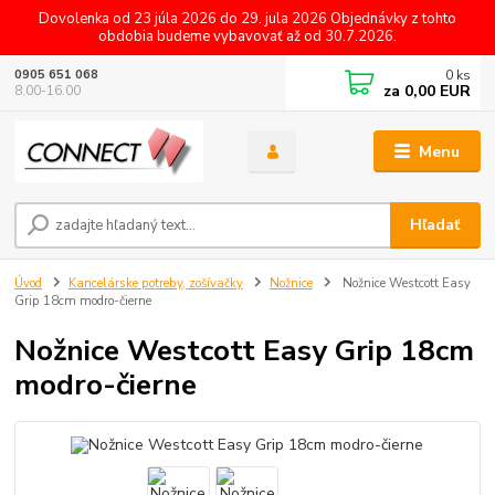
Dovolenka od 23 júla 2026 do 29. jula 2026 Objednávky z tohto
obdobia budeme vybavovať až od 30.7.2026.
0
ks
0905 651 068
za
0,00 EUR
8.00-16.00
Menu
Hľadať
Úvod
Kancelárske potreby, zošívačky
Nožnice
Nožnice Westcott Easy
Grip 18cm modro-čierne
Nožnice Westcott Easy Grip 18cm
modro-čierne