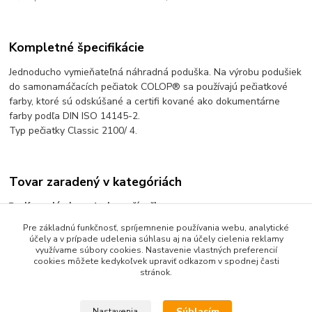
Kompletné špecifikácie
Jednoducho vymieňateľná náhradná poduška. Na výrobu podušiek
do samonamáčacích pečiatok COLOP® sa používajú pečiatkové
farby, ktoré sú odskúšané a certifi kované ako dokumentárne
farby podľa DIN ISO 14145-2.
Typ pečiatky Classic 2100/ 4.
Tovar zaradený v kategóriách
Kancelárske potreby, zošívačky
Pre základnú funkčnosť, spríjemnenie používania webu, analytické
Pečiatkové farby a podušky
účely a v prípade udelenia súhlasu aj na účely cielenia reklamy
Náhradné podušky do pečiatok
využívame súbory cookies. Nastavenie vlastných preferencií
cookies môžete kedykoľvek upraviť odkazom v spodnej časti
stránok.
Súhlasím
Nastavenia