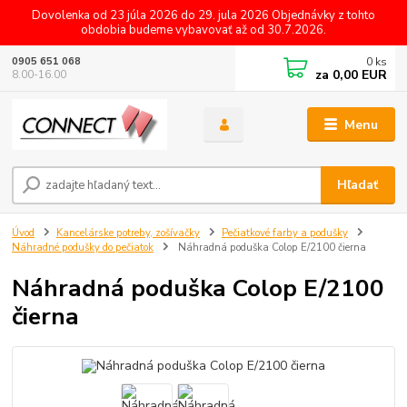
Dovolenka od 23 júla 2026 do 29. jula 2026 Objednávky z tohto
obdobia budeme vybavovať až od 30.7.2026.
0
ks
0905 651 068
za
0,00 EUR
8.00-16.00
Menu
Hľadať
Úvod
Kancelárske potreby, zošívačky
Pečiatkové farby a podušky
Náhradné podušky do pečiatok
Náhradná poduška Colop E/2100 čierna
Náhradná poduška Colop E/2100
čierna