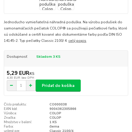
Jednoducho vymieňateľná náhradná poduška. Na výrobu podušiek do
samonamáčacích pečiatok COLOP® sa používajú pečiatkové farby, ktoré
sú odskúšané a certifi kované ako dokumentárne farby podľa DIN ISO
14145-2. Typ pečiatky Classic 2100/ 4.
celý popis
Dostupnosť
Skladom 3 KS
5,29 EUR
/
KS
4,30 EUR
bez DPH
Pridať do košíka
Číslo produktu:
CO000038
EAN kód:
9004362305866
Výrobca:
COLOP
Značka:
COLOP
Množstvo v balení:
1 KS
Farba:
čierna
určené pre:
Classic 2100/4