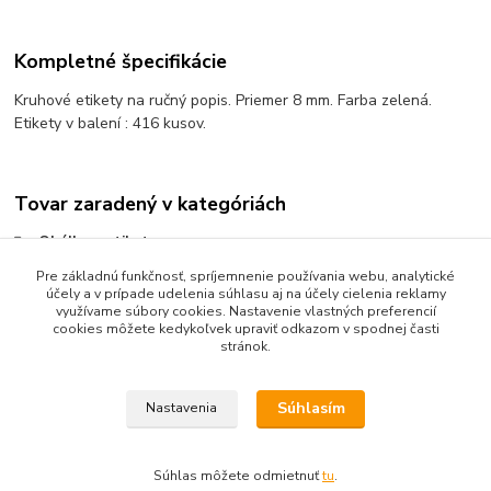
Kompletné špecifikácie
Kruhové etikety na ručný popis. Priemer 8 mm. Farba zelená.
Etikety v balení : 416 kusov.
Tovar zaradený v kategóriách
Obálky a etikety
Pre základnú funkčnosť, spríjemnenie používania webu, analytické
Etikety označovacie kruhové
účely a v prípade udelenia súhlasu aj na účely cielenia reklamy
Farebné kruhové etikety
využívame súbory cookies. Nastavenie vlastných preferencií
cookies môžete kedykoľvek upraviť odkazom v spodnej časti
stránok.
Súhlasím
Nastavenia
Upravit sběr cookies.
Súhlas môžete odmietnuť
tu
.