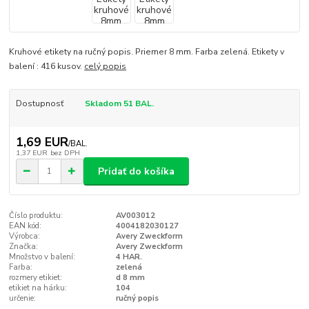
Kruhové etikety na ručný popis. Priemer 8 mm. Farba zelená. Etikety v
balení : 416 kusov.
celý popis
Dostupnosť
Skladom 51 BAL.
1,69 EUR
/
BAL.
1,37 EUR
bez DPH
Pridať do košíka
Číslo produktu:
AV003012
EAN kód:
4004182030127
Výrobca:
Avery Zweckform
Značka:
Avery Zweckform
Množstvo v balení:
4 HAR.
Farba:
zelená
rozmery etikiet:
d 8 mm
etikiet na hárku:
104
určenie:
ručný popis