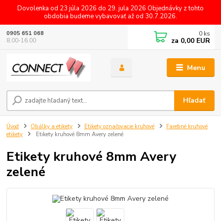
Dovolenka od 23 júla 2026 do 29. jula 2026 Objednávky z tohto
obdobia budeme vybavovať až od 30.7.2026.
0
ks
0905 651 068
za
0,00 EUR
8.00-16.00
Menu
Hľadať
Úvod
Obálky a etikety
Etikety označovacie kruhové
Farebné kruhové
etikety
Etikety kruhové 8mm Avery zelené
Etikety kruhové 8mm Avery
zelené