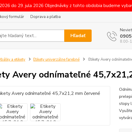
 2026 do 29. jula 2026 Objednávky z tohto obdobia budeme vybav
kový formulár
Doprava a platba
Neviet
Hľadať
0905
8.00-1
bálky a etikety
Etikety univerzálne farebné
Etikety Avery odnímateľ
ety Avery odnímateľné 45,7x21
Odníma
prelep
stopy l
Využit
vytvár