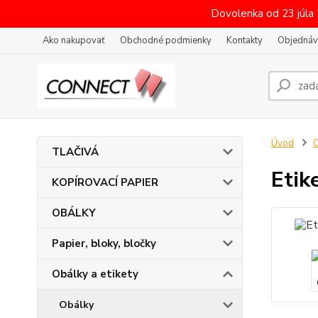
Dovolenka od 23 júla
Ako nakupovať
Obchodné podmienky
Kontakty
Objednáv
Úvod
O
TLAČIVÁ
Etik
KOPÍROVACÍ PAPIER
OBÁLKY
Papier, bloky, bločky
Obálky a etikety
Obálky