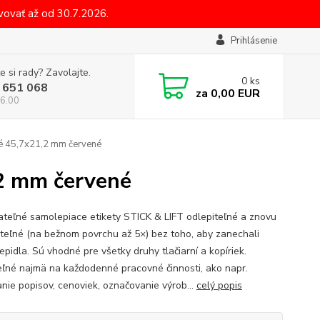
ovať až od 30.7.2026.
Prihlásenie
e si rady? Zavolajte.
0
ks
 651 068
za
0,00 EUR
6.00
né 45,7x21,2 mm červené
,2 mm červené
teľné samolepiace etikety STICK & LIFT odlepiteľné a znovu
iteľné (na bežnom povrchu až 5×) bez toho, aby zanechali
epidla. Sú vhodné pre všetky druhy tlačiarní a kopíriek.
eľné najmä na každodenné pracovné činnosti, ako napr.
anie popisov, cenoviek, označovanie výrob...
celý popis