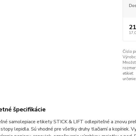
Dos
21
17,
Číslo p
Výrobc
Množstv
rozmer
etikiet:
určenie
tné špecifikácie
ľné samolepiace etikety STICK & LIFT odlepiteľné a znovu prel
 stopy lepidla. Sú vhodné pre všetky druhy tlačiarní a kopíriek. 