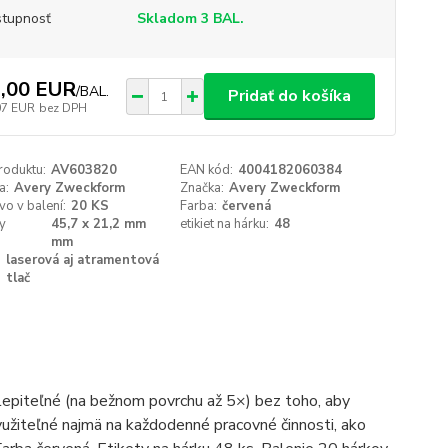
tupnosť
Skladom 3 BAL.
,00 EUR
/
BAL.
Pridať do košíka
07 EUR
bez DPH
roduktu:
AV603820
EAN kód:
4004182060384
a:
Avery Zweckform
Značka:
Avery Zweckform
o v balení:
20 KS
Farba:
červená
y
45,7 x 21,2 mm
etikiet na hárku:
48
mm
:
laserová aj atramentová
tlač
epiteľné (na bežnom povrchu až 5×) bez toho, aby
Využiteľné najmä na každodenné pracovné činnosti, ako