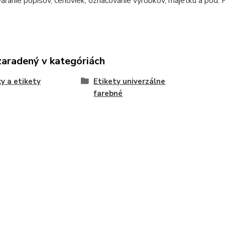
váranie popisov, cenoviek, označovanie výrobkov, majetku a pod. 
zaradený v kategóriách
y a etikety
Etikety univerzálne
farebné