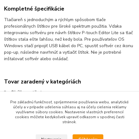
Kompletné špecifikácie
Tlačiareň s jednoduchým a rýchlym spôsobom tlače
profesionálnych štítkov pre široké spektrum použitia. Vďaka
integrovaniu softvéru pre návrh štítkov P-touch Editor Lite sa tlač
štítkov stala ešte ľahšou, než kedy bola. Pre používateľov OS
Windows stačí pripojiť USB kábel do PC, spustiť softvér cez ikonu
pop-up, následne navrhnúť a vytlačiť štítok. Nie je potrebné
inštalovať softvér alebo ovládač.
Tovar zaradený v kategóriách
Obálky a etikety
Pre základnú funkčnosť, spríjemnenie používania webu, analytické
Etiketovací systém Brother
účely a v prípade udelenia súhlasu aj na účely cielenia reklamy
tlačiarne etikiet Brother
využívame súbory cookies. Nastavenie vlastných preferencií
cookies môžete kedykoľvek upraviť odkazom v spodnej časti
stránok.