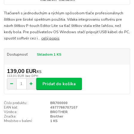
Tlačiareň s jednoduchým a rýchlym spôsobom tlače profesionálnych
štítkov pre široké spektrum použitia. Vďaka integrovaniu softvéru pre
návrh štítkov P-touch Editor Lite sa tlač štítkov stala ešte ľahšou, než
kedy bola. Pre používateľov OS Windows stačí pripojiť USB kábel do PC,
spustiť softvér cez i...
celý popis
Dostupnosť
Skladom 1 KS
139,00 EUR
/
KS
113,01 EUR
bez DPH
Pridať do košíka
Číslo produktu:
BR700000
EAN kód:
4977766707107
Výrobca:
BROTHER
Značka:
Brother
Množstvo v balení:
1 KS