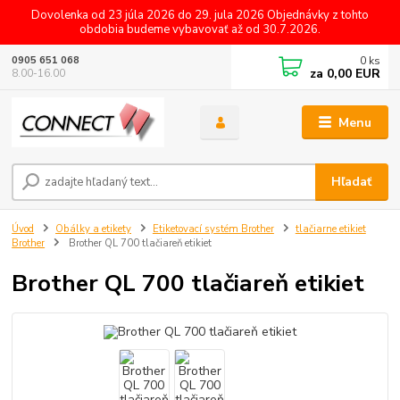
Dovolenka od 23 júla 2026 do 29. jula 2026 Objednávky z tohto
obdobia budeme vybavovať až od 30.7.2026.
0
ks
0905 651 068
za
0,00 EUR
8.00-16.00
Menu
Hľadať
Úvod
Obálky a etikety
Etiketovací systém Brother
tlačiarne etikiet
Brother
Brother QL 700 tlačiareň etikiet
Brother QL 700 tlačiareň etikiet