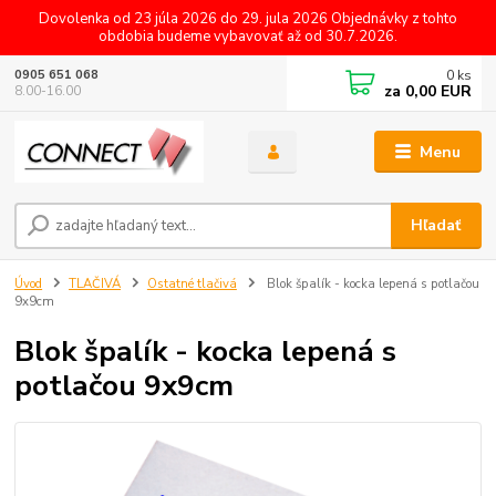
Dovolenka od 23 júla 2026 do 29. jula 2026 Objednávky z tohto
obdobia budeme vybavovať až od 30.7.2026.
0
ks
0905 651 068
za
0,00 EUR
8.00-16.00
Menu
Hľadať
Úvod
TLAČIVÁ
Ostatné tlačivá
Blok špalík - kocka lepená s potlačou
9x9cm
Blok špalík - kocka lepená s
potlačou 9x9cm