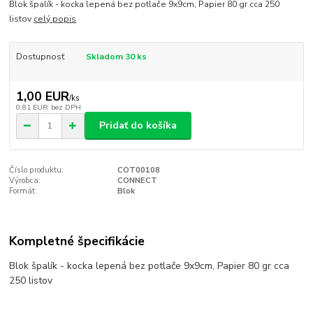
Blok špalík - kocka lepená bez potlače 9x9cm, Papier 80 gr cca 250
listov
celý popis
Dostupnosť
Skladom 30 ks
1,00 EUR
/
ks
0,81 EUR
bez DPH
Pridať do košíka
Číslo produktu:
COT00108
Výrobca:
CONNECT
Formát:
Blok
Kompletné špecifikácie
Blok špalík - kocka lepená bez potlače 9x9cm, Papier 80 gr cca
250 listov