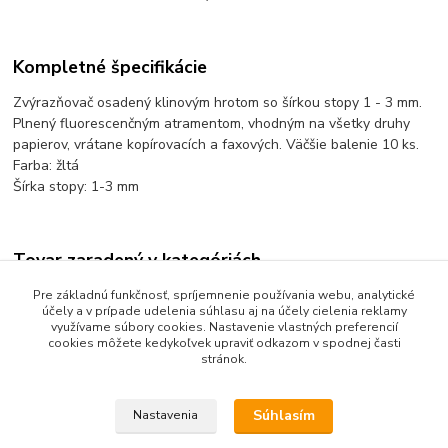
Kompletné špecifikácie
Zvýrazňovač osadený klinovým hrotom so šírkou stopy 1 - 3 mm.
Plnený fluorescenčným atramentom, vhodným na všetky druhy
papierov, vrátane kopírovacích a faxových. Väčšie balenie 10 ks.
Farba: žltá
Šírka stopy: 1-3 mm
Tovar zaradený v kategóriách
Písanie a popisovanie
Pre základnú funkčnosť, spríjemnenie používania webu, analytické
účely a v prípade udelenia súhlasu aj na účely cielenia reklamy
Zvýrazňovače
využívame súbory cookies. Nastavenie vlastných preferencií
cookies môžete kedykoľvek upraviť odkazom v spodnej časti
stránok.
Súhlasím
Nastavenia
Upravit sběr cookies.