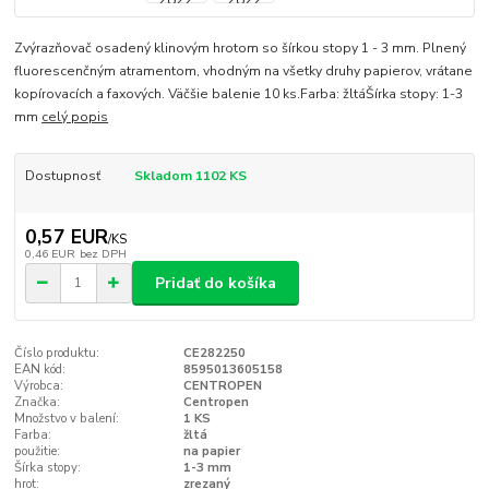
Zvýrazňovač osadený klinovým hrotom so šírkou stopy 1 - 3 mm. Plnený
fluorescenčným atramentom, vhodným na všetky druhy papierov, vrátane
kopírovacích a faxových. Väčšie balenie 10 ks.Farba: žltáŠírka stopy: 1-3
mm
celý popis
Dostupnosť
Skladom 1102 KS
0,57 EUR
/
KS
0,46 EUR
bez DPH
Pridať do košíka
Číslo produktu:
CE282250
EAN kód:
8595013605158
Výrobca:
CENTROPEN
Značka:
Centropen
Množstvo v balení:
1 KS
Farba:
žltá
použitie:
na papier
Šírka stopy:
1-3 mm
hrot:
zrezaný