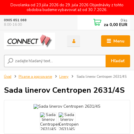
Dovolenka od 23 júla 2026 do 29. jula 2026 Objednávky z tohto
obdobia budeme vybavovať až od 30.7.2026.
0
ks
0905 651 068
za
0,00 EUR
8.00-16.00
Menu
Hľadať
Úvod
Písanie a popisovanie
Linery
Sada linerov Centropen 2631/4S
Sada linerov Centropen 2631/4S