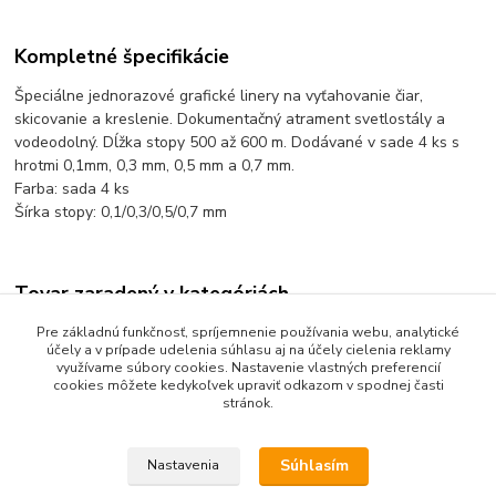
Kompletné špecifikácie
Špeciálne jednorazové grafické linery na vyťahovanie čiar,
skicovanie a kreslenie. Dokumentačný atrament svetlostály a
vodeodolný. Dĺžka stopy 500 až 600 m. Dodávané v sade 4 ks s
hrotmi 0,1mm, 0,3 mm, 0,5 mm a 0,7 mm.
Farba: sada 4 ks
Šírka stopy: 0,1/0,3/0,5/0,7 mm
Tovar zaradený v kategóriách
Písanie a popisovanie
Pre základnú funkčnosť, spríjemnenie používania webu, analytické
účely a v prípade udelenia súhlasu aj na účely cielenia reklamy
Linery
využívame súbory cookies. Nastavenie vlastných preferencií
cookies môžete kedykoľvek upraviť odkazom v spodnej časti
stránok.
Súhlasím
Nastavenia
Upravit sběr cookies.