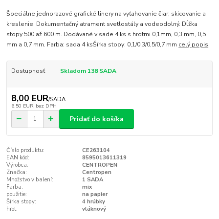
Špeciálne jednorazové grafické linery na vyťahovanie čiar, skicovanie a
kreslenie. Dokumentačný atrament svetlostály a vodeodolný. Dĺžka
stopy 500 až 600 m. Dodávané v sade 4 ks s hrotmi 0,1mm, 0,3 mm, 0,5
mm a 0,7 mm. Farba: sada 4 ksŠírka stopy: 0,1/0,3/0,5/0,7 mm
celý popis
Dostupnosť
Skladom 138 SADA
8,00 EUR
/
SADA
6,50 EUR
bez DPH
Pridať do košíka
Číslo produktu:
CE263104
EAN kód:
8595013611319
Výrobca:
CENTROPEN
Značka:
Centropen
Množstvo v balení:
1 SADA
Farba:
mix
použitie:
na papier
Šírka stopy:
4 hrúbky
hrot:
vláknový