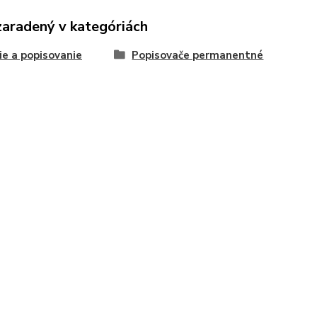
zaradený v kategóriách
ie a popisovanie
Popisovače permanentné