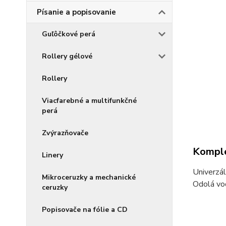
Písanie a popisovanie
Guľôčkové perá
Rollery gélové
Rollery
Viacfarebné a multifunkčné
perá
Zvýrazňovače
Komple
Linery
Univerzá
Mikroceruzky a mechanické
Odolá vo
ceruzky
Popisovače na fólie a CD