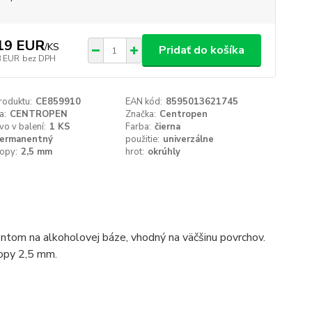
19 EUR
/
KS
Pridať do košíka
8 EUR
bez DPH
roduktu:
CE859910
EAN kód:
8595013621745
a:
CENTROPEN
Značka:
Centropen
o v balení:
1 KS
Farba:
čierna
ermanentný
použitie:
univerzálne
topy:
2,5 mm
hrot:
okrúhly
tom na alkoholovej báze, vhodný na väčšinu povrchov.
topy 2,5 mm.