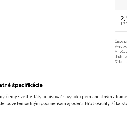
2,
1,7
Číslo p
Výrobc
Množstv
druh:
p
Šírka s
tné špecifikácie
lny čierny svetlostály popisovač s vysoko permanentným atramen
de, poveternostným podmienkam aj oderu. Hrot okrúhly, šírka s