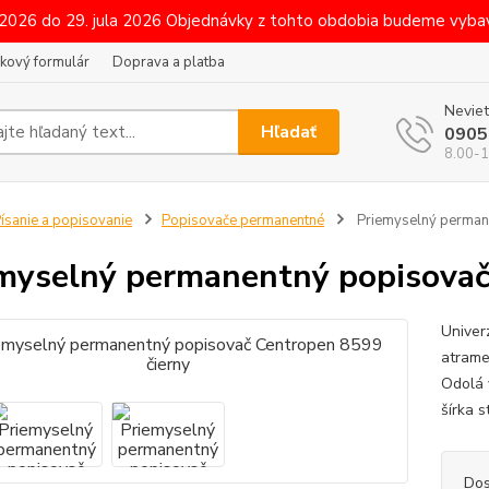
 2026 do 29. jula 2026 Objednávky z tohto obdobia budeme vybav
kový formulár
Doprava a platba
Neviet
Hľadať
0905
8.00-1
ísanie a popisovanie
Popisovače permanentné
Priemyselný perman
myselný permanentný popisovač
Univer
atrame
Odolá 
šírka 
Dos