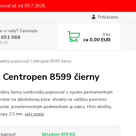
ovať až od 30.7.2026.
Prihlásenie
e si rady? Zavolajte.
0
ks
 651 068
za
0,00 EUR
6.00
entný popisovač Centropen 8599 čierny
 Centropen 8599 čierny
zálny čierny svetlostály popisovač s vysoko permanentným
ntom na alkoholovej báze, vhodný na väčšinu povrchov.
vode, poveternostným podmienkam aj oderu. Hrot okrúhly,
stopy 2,5 mm.
celý popis
tupnosť
Skladom 879 KS