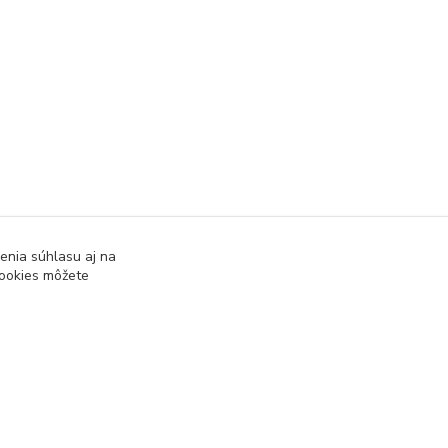
enia súhlasu aj na
cookies môžete
Vytvorené na
Eshop-rychlo.sk