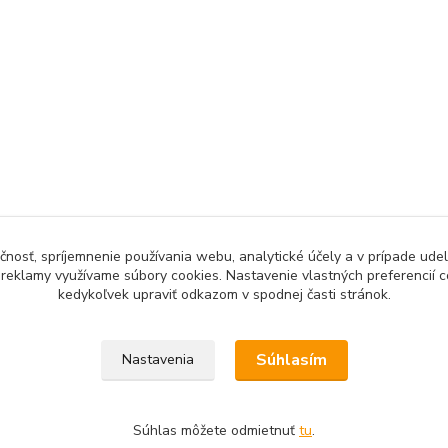
čnosť, spríjemnenie používania webu, analytické účely a v prípade udel
a reklamy využívame súbory cookies. Nastavenie vlastných preferencií 
kedykoľvek upraviť odkazom v spodnej časti stránok.
Upravit sběr cookies.
Súhlasím
Nastavenia
Súhlas môžete odmietnuť
tu
.