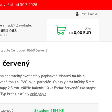
ovať až od 30.7.2026.
Prihlásenie
e si rady? Zavolajte.
0
ks
 651 068
za
0,00 EUR
6.00
 tabule Centropen 8559 červený
 červený
ha stierateľný svetlostály popisovač. Vhodný na biele
vané tabule, PVC, sklo, porcelán. Okrúhly hrot hrúbky 5 mm.
stopy 2,5 mm. Väčšie balenie 10 ks.Farba: červenáŠírka stopy:
Typ hrotu: okrúhly
celý popis
tupnosť
Skladom 4156 KS