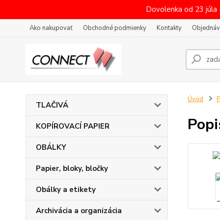
Dovolenka od 23 júla
Ako nakupovať
Obchodné podmienky
Kontakty
Objednáv
Úvod
P
TLAČIVÁ
Popi
KOPÍROVACÍ PAPIER
OBÁLKY
Papier, bloky, bločky
Obálky a etikety
Archivácia a organizácia