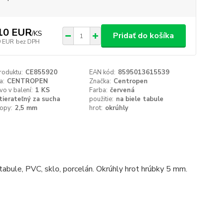
10 EUR
/
KS
Pridať do košíka
9 EUR
bez DPH
roduktu:
CE855920
EAN kód:
8595013615539
a:
CENTROPEN
Značka:
Centropen
o v balení:
1 KS
Farba:
červená
tierateľný za sucha
použitie:
na biele tabule
topy:
2,5 mm
hrot:
okrúhly
abule, PVC, sklo, porcelán. Okrúhly hrot hrúbky 5 mm.