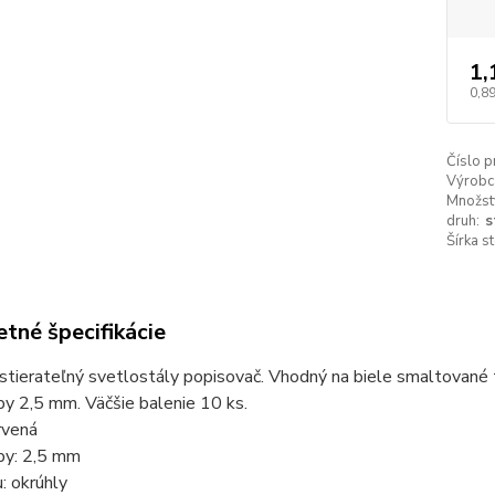
1,
0,8
Číslo p
Výrobc
Množstv
druh:
s
Šírka s
tné špecifikácie
stierateľný svetlostály popisovač. Vhodný na biele smaltované t
py 2,5 mm. Väčšie balenie 10 ks.
rvená
py: 2,5 mm
: okrúhly