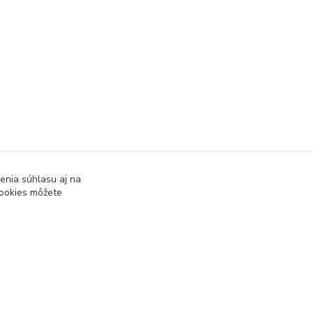
enia súhlasu aj na
cookies môžete
Vytvorené na
Eshop-rychlo.sk