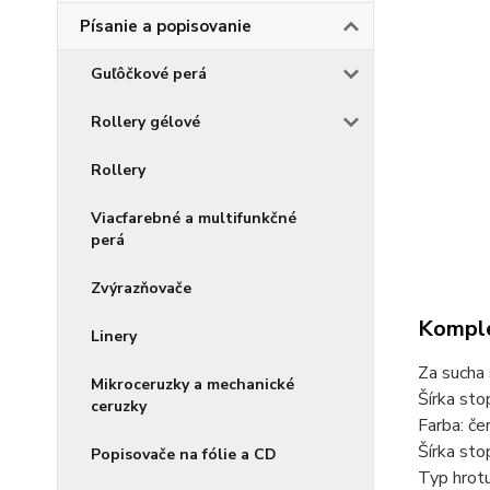
Písanie a popisovanie
Guľôčkové perá
Rollery gélové
Rollery
Viacfarebné a multifunkčné
perá
Zvýrazňovače
Komple
Linery
Za sucha 
Mikroceruzky a mechanické
Šírka sto
ceruzky
Farba: če
Šírka sto
Popisovače na fólie a CD
Typ hrotu