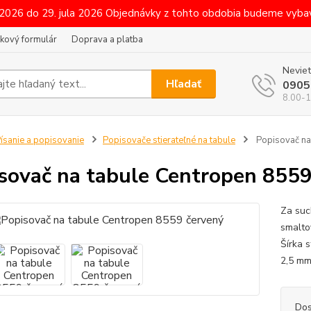
 2026 do 29. jula 2026 Objednávky z tohto obdobia budeme vybav
kový formulár
Doprava a platba
Neviet
Hľadať
0905
8.00-1
ísanie a popisovanie
Popisovače stierateľné na tabule
Popisovač na
sovač na tabule Centropen 8559
Za suc
smalto
Šírka 
2,5 mm
Dos