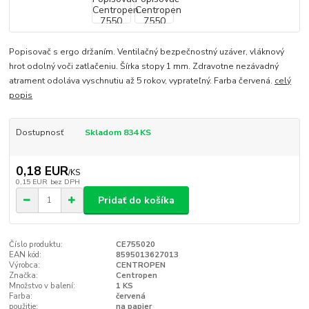
Popisovač s ergo držaním. Ventilačný bezpečnostný uzáver, vláknový
hrot odolný voči zatlačeniu. Šírka stopy 1 mm. Zdravotne nezávadný
atrament odoláva vyschnutiu až 5 rokov, vyprateľný. Farba červená.
celý
popis
Dostupnosť
Skladom 834 KS
0,18 EUR
/
KS
0,15 EUR
bez DPH
Pridať do košíka
Číslo produktu:
CE755020
EAN kód:
8595013627013
Výrobca:
CENTROPEN
Značka:
Centropen
Množstvo v balení:
1 KS
Farba:
červená
použitie:
na papier