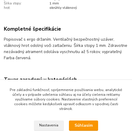
Šírka stopy:
1 mm
hrot:
okrúhly vláknový
Kompletné špecifikácie
Popisovač s ergo držaním. Ventilačný bezpečnostný uzáver,
vláknový hrot odolný voči zatlačeniu. Šírka stopy 1 mm. Zdravotne
nezávadný atrament odoláva vyschnutiu až 5 rokov, vyprateľný.
Farba červená.
Tovar zaradený v kategóriách
Písanie a popisovanie
Pre základnú funkčnosť, spríjemnenie používania webu, analytické
účely a v prípade udelenia súhlasu aj na účely cielenia reklamy
Popisovače na papier
využívame súbory cookies. Nastavenie vlastných preferencií
cookies môžete kedykoľvek upraviť odkazom v spodnej časti
stránok.
Súhlasím
Nastavenia
Upravit sběr cookies.