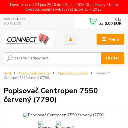
Dovolenka od 23 júla 2026 do 29. jula 2026 Objednávky z tohto
obdobia budeme vybavovať až od 30.7.2026.
0
ks
0905 651 068
za
0,00 EUR
8.00-16.00
Menu
Hľadať
Úvod
Písanie a popisovanie
Popisovače na papier
Popisovač
Centropen 7550 červený (7790)
Popisovač Centropen 7550
červený (7790)