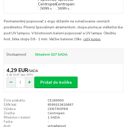
Permanentný popisovač s ergo držaním na označovanie cenných
predmetov. Plnený špeciálnym atramentom, stopa písma je viditeľná iba
pod UV lampou. V blistrovom balení popisovač a UV lampa. Okrúhly
hrot, šírka stopy 0,6 - 1 mm. Väčšie balenie 10ks.
celý popis
Dostupnosť
Skladom 327 SADA
4,29 EUR
/
SADA
3,49 EUR
bez DPH
Pridať do košíka
Číslo produktu:
CE269900
EAN kód:
8595013620687
Výrobca:
CENTROPEN
Značka:
Centropen
Množstvo v balení:
1 SADA
Farba:
-
druh:
ultrafialový