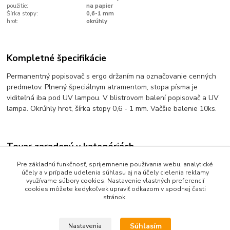
použitie:
na papier
Šírka stopy:
0,6-1 mm
hrot:
okrúhly
Kompletné špecifikácie
Permanentný popisovač s ergo držaním na označovanie cenných
predmetov. Plnený špeciálnym atramentom, stopa písma je
viditeľná iba pod UV lampou. V blistrovom balení popisovač a UV
lampa. Okrúhly hrot, šírka stopy 0,6 - 1 mm. Väčšie balenie 10ks.
Tovar zaradený v kategóriách
Písanie a popisovanie
Pre základnú funkčnosť, spríjemnenie používania webu, analytické
účely a v prípade udelenia súhlasu aj na účely cielenia reklamy
Popisovače špeciálne
využívame súbory cookies. Nastavenie vlastných preferencií
cookies môžete kedykoľvek upraviť odkazom v spodnej časti
stránok.
Súhlasím
Nastavenia