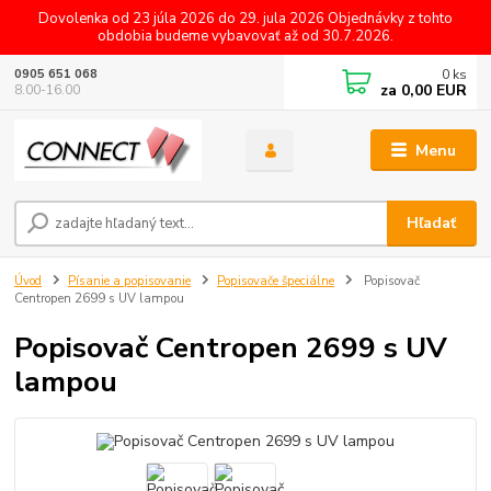
Dovolenka od 23 júla 2026 do 29. jula 2026 Objednávky z tohto
obdobia budeme vybavovať až od 30.7.2026.
0
ks
0905 651 068
za
0,00 EUR
8.00-16.00
Menu
Hľadať
Úvod
Písanie a popisovanie
Popisovače špeciálne
Popisovač
Centropen 2699 s UV lampou
Popisovač Centropen 2699 s UV
lampou