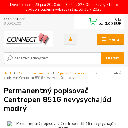
Dovolenka od 23 júla 2026 do 29. jula 2026 Objednávky z tohto
obdobia budeme vybavovať až od 30.7.2026.
0
ks
0905 651 068
za
0,00 EUR
8.00-16.00
Menu
Hľadať
Úvod
Písanie a popisovanie
Popisovače permanentné
Permanentný
popisovač Centropen 8516 nevysychajúci modrý
Permanentný popisovač
Centropen 8516 nevysychajúci
modrý