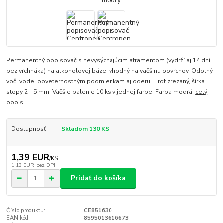
Permanentný popisovač s nevysýchajúcim atramentom (vydrží aj 14 dní
bez vrchnáka) na alkoholovej báze, vhodný na väčšinu povrchov. Odolný
voči vode, poveternostným podmienkam aj oderu. Hrot zrezaný, šírka
stopy 2 - 5 mm. Väčšie balenie 10 ks v jednej farbe. Farba modrá.
celý
popis
Dostupnosť
Skladom 130 KS
1,39 EUR
/
KS
1,13 EUR
bez DPH
Pridať do košíka
Číslo produktu:
CE851630
EAN kód:
8595013616673