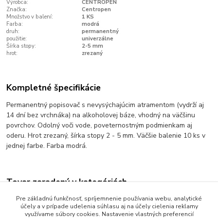
Výrobca:
CENTROPEN
Značka:
Centropen
Množstvo v balení:
1 KS
Farba:
modrá
druh:
permanentný
použitie:
univerzálne
Šírka stopy:
2-5 mm
hrot:
zrezaný
Kompletné špecifikácie
Permanentný popisovač s nevysýchajúcim atramentom (vydrží aj
14 dní bez vrchnáka) na alkoholovej báze, vhodný na väčšinu
povrchov. Odolný voči vode, poveternostným podmienkam aj
oderu. Hrot zrezaný, šírka stopy 2 - 5 mm. Väčšie balenie 10 ks v
jednej farbe. Farba modrá.
Tovar zaradený v kategóriách
Písanie a popisovanie
Pre základnú funkčnosť, spríjemnenie používania webu, analytické
účely a v prípade udelenia súhlasu aj na účely cielenia reklamy
Popisovače permanentné
využívame súbory cookies. Nastavenie vlastných preferencií