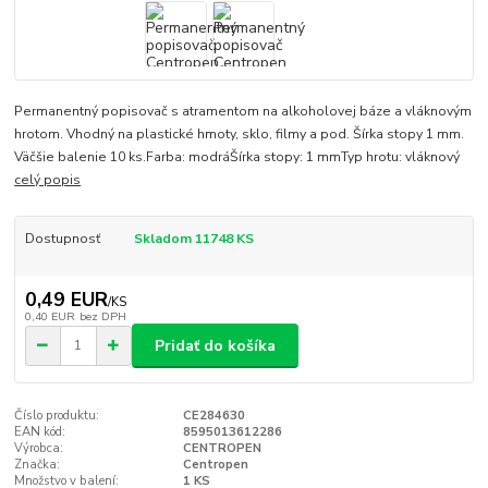
Permanentný popisovač s atramentom na alkoholovej báze a vláknovým
hrotom. Vhodný na plastické hmoty, sklo, filmy a pod. Šírka stopy 1 mm.
Väčšie balenie 10 ks.Farba: modráŠírka stopy: 1 mmTyp hrotu: vláknový
celý popis
Dostupnosť
Skladom 11748 KS
0,49 EUR
/
KS
0,40 EUR
bez DPH
Pridať do košíka
Číslo produktu:
CE284630
EAN kód:
8595013612286
Výrobca:
CENTROPEN
Značka:
Centropen
Množstvo v balení:
1 KS