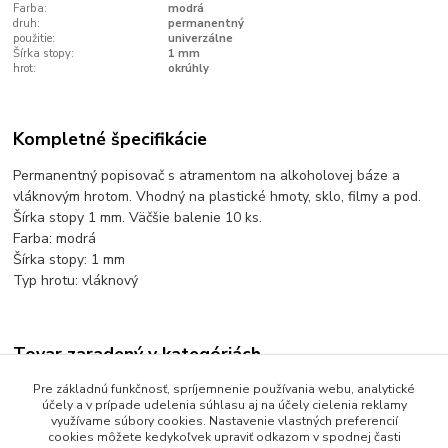
Farba:
modrá
druh:
permanentný
použitie:
univerzálne
Šírka stopy:
1 mm
hrot:
okrúhly
Kompletné špecifikácie
Permanentný popisovač s atramentom na alkoholovej báze a
vláknovým hrotom. Vhodný na plastické hmoty, sklo, filmy a pod.
Šírka stopy 1 mm. Väčšie balenie 10 ks.
Farba: modrá
Šírka stopy: 1 mm
Typ hrotu: vláknový
Tovar zaradený v kategóriách
Písanie a popisovanie
Pre základnú funkčnosť, spríjemnenie používania webu, analytické
účely a v prípade udelenia súhlasu aj na účely cielenia reklamy
Popisovače permanentné
využívame súbory cookies. Nastavenie vlastných preferencií
cookies môžete kedykoľvek upraviť odkazom v spodnej časti