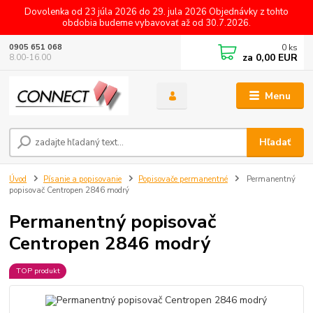
Dovolenka od 23 júla 2026 do 29. jula 2026 Objednávky z tohto
obdobia budeme vybavovať až od 30.7.2026.
0
ks
0905 651 068
za
0,00 EUR
8.00-16.00
Menu
Hľadať
Úvod
Písanie a popisovanie
Popisovače permanentné
Permanentný
popisovač Centropen 2846 modrý
Permanentný popisovač
Centropen 2846 modrý
TOP produkt